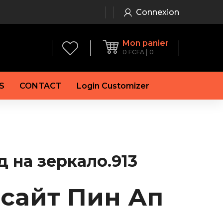
Connexion
Mon panier
0
FCFA
0
S
CONTACT
Login Customizer
 frein à main
Alternateur
e frein
Batterie
re
Démarreur
 на зеркало.913
 de frein
Feu arrière
 frein
es de frein
 сайт Пин Ап
laquettes de frein