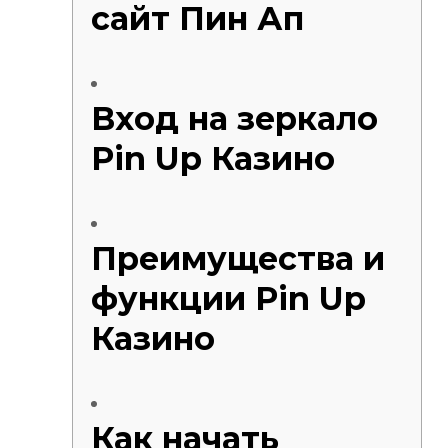
сайт Пин Ап
Injecteur
Joint de
Joint de
Joint de 
Kit d’em
Вход на зеркало
Jeu de pi
Pin Up Казино
Jeu de c
Joint de 
Tendeur
Roulette
Ventilate
Преимущества и
Pochette 
Poulie de
функции Pin Up
Poulie de
Pompe à
Казино
Pompe à
Как начать