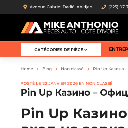
Avenue Gabriel Dadié, Abidjan
(225) 07 
ENTREP
CATÉGORIES DE PIÈCE
Home
Blog
Non classé
Pin Up Казино 
Amortiss
POSTÉ LE
22 JANVIER 2026
EN
NON CLASSÉ
Barre stab
Pin Up Казино – Офиц
Barre d’
Robot
Bras com
Pin Up Казин
Cardan
Crémaill
Silentblo
Rotules d