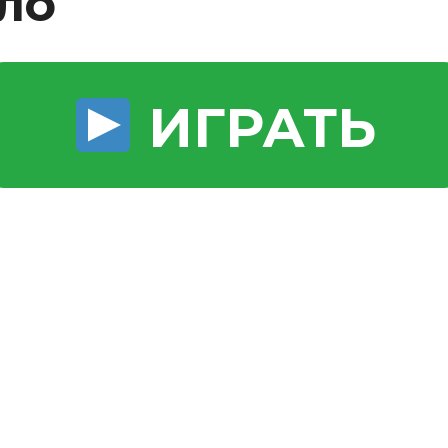
ло
cs de bras
cs de palier
e moteur
amortisseur
s
ИГРАТЬ
 Heads
Débitmètre d’aire
Silencie
iners
Filtre à aire
Silencie
notant
Filtre à essence
Butée élastique de sile
r principal
Filtre à huile
Raccord de tuya
bielle
Filtre à gasoil
Raccord de tuya
 fusée
Filtre à gasoil
Tuyau 
rale
Filtre à pollen
Tuyau 
Filtre à pollen
 de bielle
Préfiltre
 de palier
 distribution
de distribution