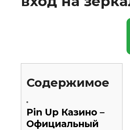
вход на зерка
Silentblo
Silentblo
Pattes d
Tampon 
Tambour
Cylinder
Pistons l
Feu clig
Projecteu
Содержимое
Bague de 
Bague de
Calle laté
Culasse
Coussinet
Pin Up Казино –
Coussinet
Chaine de
Официальный
Courroie 
Croisillon