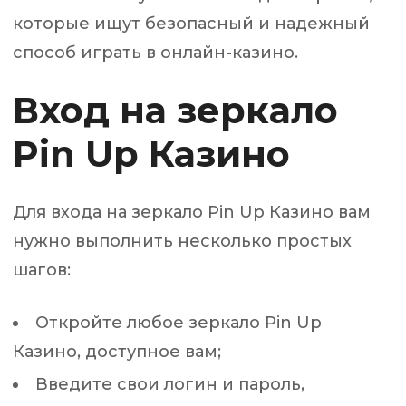
которые ищут безопасный и надежный
способ играть в онлайн-казино.
Вход на зеркало
Pin Up Казино
Для входа на зеркало Pin Up Казино вам
нужно выполнить несколько простых
шагов:
Откройте любое зеркало Pin Up
Казино, доступное вам;
Введите свои логин и пароль,