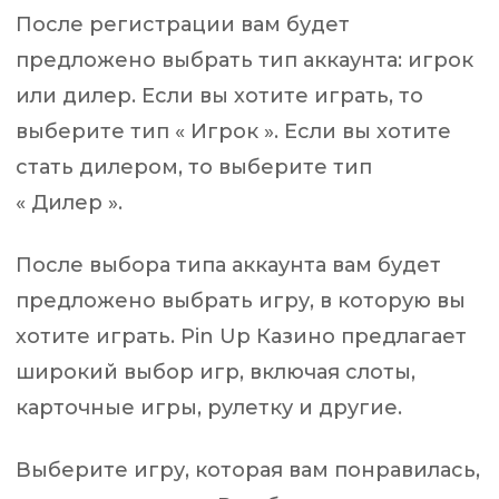
После регистрации вам будет
предложено выбрать тип аккаунта: игрок
или дилер. Если вы хотите играть, то
выберите тип « Игрок ». Если вы хотите
стать дилером, то выберите тип
« Дилер ».
После выбора типа аккаунта вам будет
предложено выбрать игру, в которую вы
хотите играть. Pin Up Казино предлагает
широкий выбор игр, включая слоты,
карточные игры, рулетку и другие.
Выберите игру, которая вам понравилась,