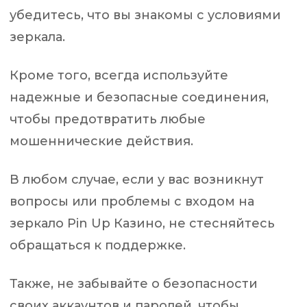
убедитесь, что вы знакомы с условиями
зеркала.
Кроме того, всегда используйте
надежные и безопасные соединения,
чтобы предотвратить любые
мошеннические действия.
В любом случае, если у вас возникнут
вопросы или проблемы с входом на
зеркало Pin Up Казино, не стесняйтесь
обращаться к поддержке.
Также, не забывайте о безопасности
своих аккаунтов и паролей, чтобы