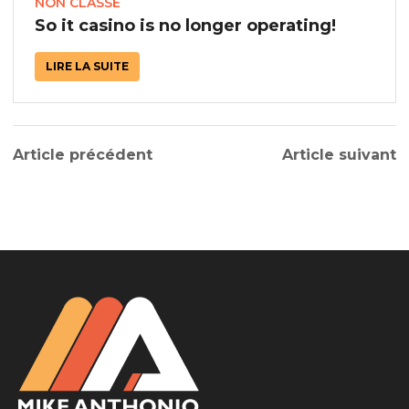
NON CLASSÉ
So it casino is no longer operating!
LIRE LA SUITE
Article précédent
Article suivant