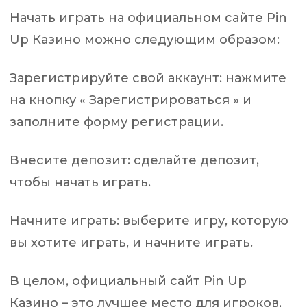
Начать играть на официальном сайте Pin
Up Казино можно следующим образом:
Зарегистрируйте свой аккаунт: нажмите
на кнопку « Зарегистрироваться » и
заполните форму регистрации.
Внесите депозит: сделайте депозит,
чтобы начать играть.
Начните играть: выберите игру, которую
вы хотите играть, и начните играть.
В целом, официальный сайт Pin Up
Казино – это лучшее место для игроков,