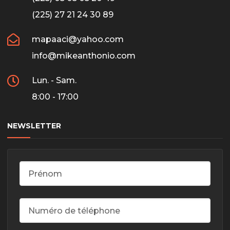
(225) 27 21 24 30 89
mapaaci@yahoo.com
info@mikeanthonio.com
Lun. - Sam.
8:00 - 17:00
NEWSLETTER