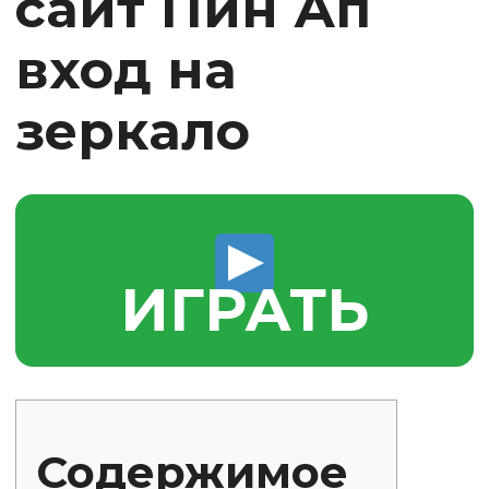
сайт Пин Ап
вход на
зеркало
ИГРАТЬ
Содержимое