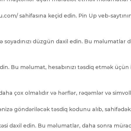
cu.com/ sahifasına keçid edin. Pin Up veb-saytını
 və soyadınızı düzgün daxil edin. Bu məlumatlar da
edin. Bu məlumat, hesabınızı təsdiq etmək üçün is
və daha çox olmalıdır və hərflər, rəqəmlər və simvol
nizə göndəriləcək təsdiq kodunu alıb, sahifədəki 
ülкəsi daxil edin. Bu məlumatlar, daha sonra müra