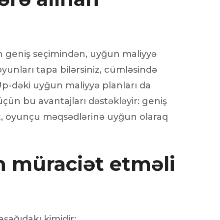
ın geniş seçimindən, uyğun maliyyə
yunları tapa bilərsiniz, cümləsində
Up-dəki uyğun maliyyə planları da
çün bu avantajları dəstəkləyir: geniş
, oyunçu məqsədlərinə uyğun olaraq
n müraciət etməli
şağıdakı kimidir: