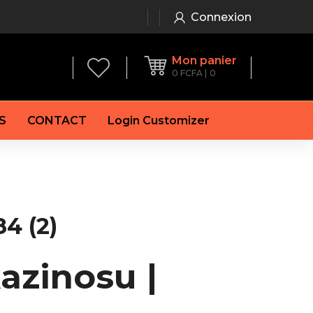
Connexion
Mon panier
0
FCFA
0
S
CONTACT
Login Customizer
 frein à main
Alternateur
e frein
Batterie
re
Démarreur
4 (2)
 de frein
Feu arrière
 frein
es de frein
azinosu |
laquettes de frein