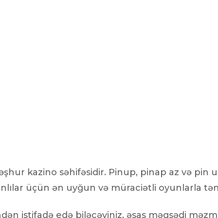
hur kazino səhifəsidir. Pinup, pinap az və pin up
nlılar üçün ən uyğun və müraciətli oyunlarla təm
ndən istifadə edə biləcəyiniz, əsas məqsədi məz