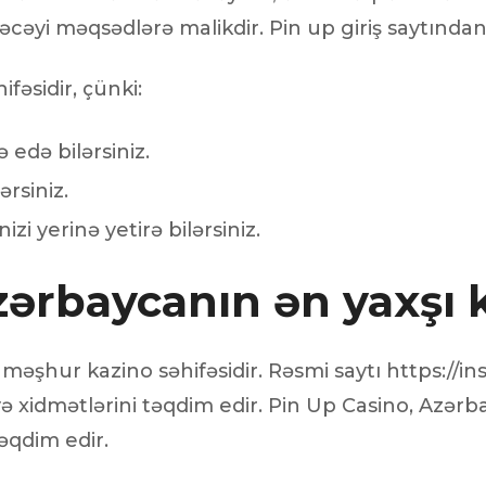
ləcəyi məqsədlərə malikdir. Pin up giriş saytında
fəsidir, çünki:
 edə bilərsiniz.
rsiniz.
i yerinə yetirə bilərsiniz.
zərbaycanın ən yaxşı k
məşhur kazino səhifəsidir. Rəsmi saytı https://
ə xidmətlərini təqdim edir. Pin Up Casino, Azər
əqdim edir.