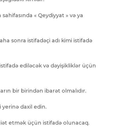
n sahifasında « Qeydiyyat » və ya
ha sonra istifadəçi adı kimi istifadə
tifadə ediləcək və dəyişikliklər üçün
ların bir birindən ibarət olmalıdır.
yerinə daxil edin.
ciət etmək üçün istifadə olunacaq.