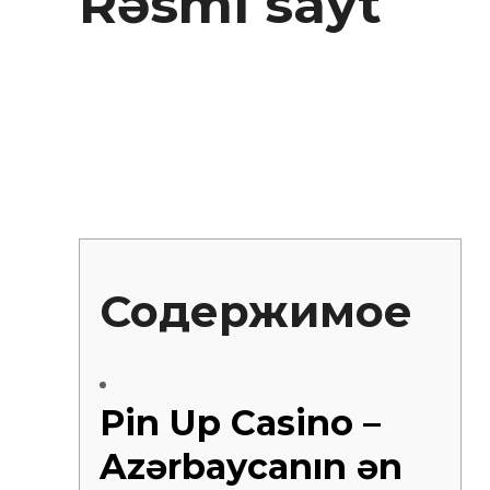
Rəsmi sayt
Silentblo
Silentblo
Pattes d
Tampon 
Tambour
Cylinder
Pistons l
Feu clig
Projecteu
Содержимое
Bague de 
Bague de
Calle laté
Culasse
Coussinet
Pin Up Casino –
Coussinet
Chaine de
Azərbaycanın ən
Courroie 
Croisillon