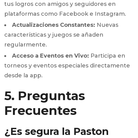
tus logros con amigos y seguidores en
plataformas como Facebook e Instagram.
Actualizaciones Constantes:
Nuevas
características y juegos se añaden
regularmente.
Acceso a Eventos en Vivo:
Participa en
torneos y eventos especiales directamente
desde la app.
5. Preguntas
Frecuentes
¿Es segura la Paston