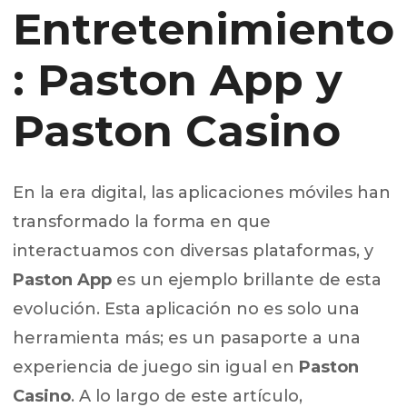
Entretenimiento
: Paston App y
Paston Casino
En la era digital, las aplicaciones móviles han
transformado la forma en que
interactuamos con diversas plataformas, y
Paston App
es un ejemplo brillante de esta
evolución. Esta aplicación no es solo una
herramienta más; es un pasaporte a una
experiencia de juego sin igual en
Paston
Casino
. A lo largo de este artículo,