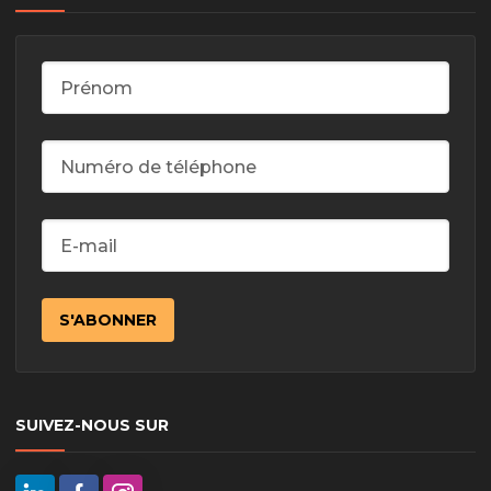
SUIVEZ-NOUS SUR