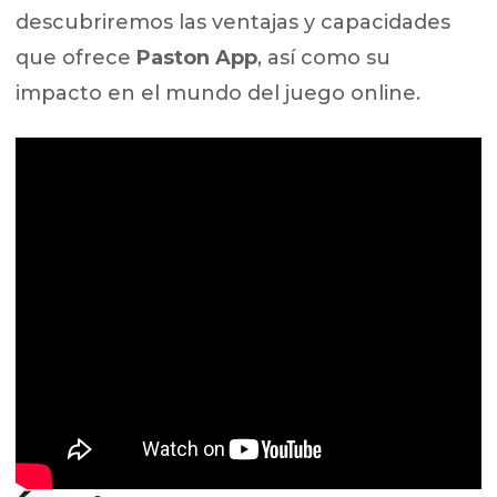
descubriremos las ventajas y capacidades
que ofrece
Paston App
, así como su
impacto en el mundo del juego online.