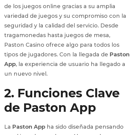
de los juegos online gracias a su amplia
variedad de juegos y su compromiso con la
seguridad y la calidad del servicio. Desde
tragamonedas hasta juegos de mesa,
Paston Casino ofrece algo para todos los
tipos de jugadores. Con la llegada de
Paston
App
, la experiencia de usuario ha llegado a
un nuevo nivel.
2. Funciones Clave
de Paston App
La
Paston App
ha sido diseñada pensando