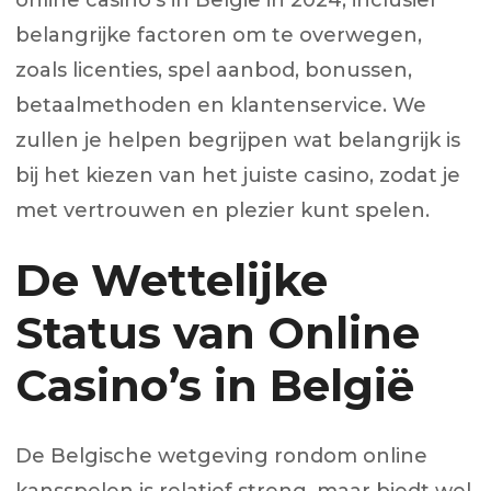
online casino’s in België in 2024, inclusief
belangrijke factoren om te overwegen,
zoals licenties, spel aanbod, bonussen,
betaalmethoden en klantenservice. We
zullen je helpen begrijpen wat belangrijk is
bij het kiezen van het juiste casino, zodat je
met vertrouwen en plezier kunt spelen.
De Wettelijke
Status van Online
Casino’s in België
De Belgische wetgeving rondom online