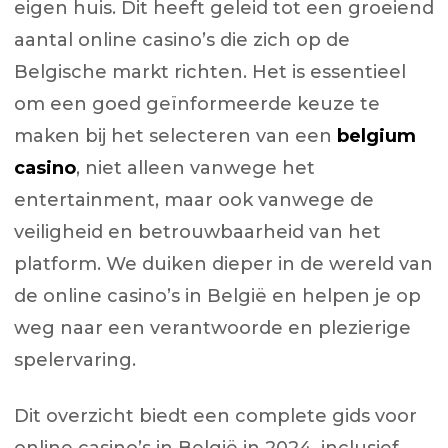
eigen huis. Dit heeft geleid tot een groeiend
aantal online casino’s die zich op de
Belgische markt richten. Het is essentieel
om een goed geïnformeerde keuze te
maken bij het selecteren van een
belgium
casino
, niet alleen vanwege het
entertainment, maar ook vanwege de
veiligheid en betrouwbaarheid van het
platform. We duiken dieper in de wereld van
de online casino’s in België en helpen je op
weg naar een verantwoorde en plezierige
spelervaring.
Dit overzicht biedt een complete gids voor