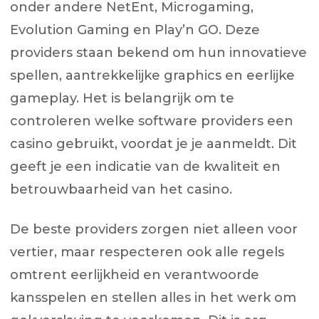
onder andere NetEnt, Microgaming,
Evolution Gaming en Play’n GO. Deze
providers staan bekend om hun innovatieve
spellen, aantrekkelijke graphics en eerlijke
gameplay. Het is belangrijk om te
controleren welke software providers een
casino gebruikt, voordat je je aanmeldt. Dit
geeft je een indicatie van de kwaliteit en
betrouwbaarheid van het casino.
De beste providers zorgen niet alleen voor
vertier, maar respecteren ook alle regels
omtrent eerlijkheid en verantwoorde
kansspelen en stellen alles in het werk om