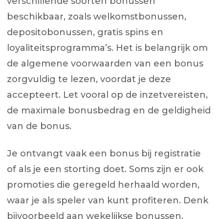
verschillende soorten bonussen
beschikbaar, zoals welkomstbonussen,
depositobonussen, gratis spins en
loyaliteitsprogramma’s. Het is belangrijk om
de algemene voorwaarden van een bonus
zorgvuldig te lezen, voordat je deze
accepteert. Let vooral op de inzetvereisten,
de maximale bonusbedrag en de geldigheid
van de bonus.
Je ontvangt vaak een bonus bij registratie
of als je een storting doet. Soms zijn er ook
promoties die geregeld herhaald worden,
waar je als speler van kunt profiteren. Denk
bijvoorbeeld aan wekelijkse bonussen,