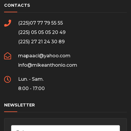
CONTACTS
(225)07 77 79 55 55
(225) 05 05 05 20 49
(225) 27 21 24 30 89
mapaaci@yahoo.com
info@mikeanthonio.com
Lun. - Sam.
8:00 - 17:00
NEWSLETTER