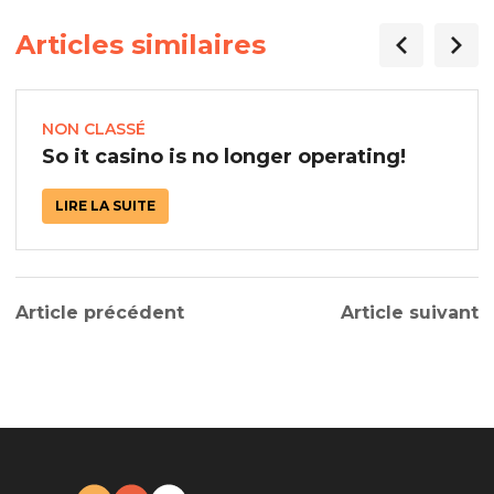
Articles similaires
NON CLASSÉ
So it casino is no longer operating!
LIRE LA SUITE
Article précédent
Article suivant