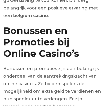
gokverslaving te voorkomen. Dit is erg
belangrijk voor een positieve ervaring met
een
belgium casino
.
Bonussen en
Promoties bij
Online Casino’s
Bonussen en promoties zijn een belangrijk
onderdeel van de aantrekkingskracht van
online casino’s. Ze bieden spelers de
mogelijkheid om extra geld te verdienen en
hun speelduur te verlengen. Er zijn