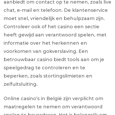
aanbiedt om contact op te nemen, zoals live
chat, e-mail en telefoon. De klantenservice
moet snel, vriendelijk en behulpzaam zijn.
Controleer ook of het casino een sectie
heeft gewijd aan verantwoord spelen, met
informatie over het herkennen en
voorkomen van gokverslaving. Een
betrouwbaar casino biedt tools aan om je
speelgedrag te controleren en te
beperken, zoals stortingslimieten en
zelfuitsluiting.
Online casino’s in België zijn verplicht om
maatregelen te nemen om verantwoord