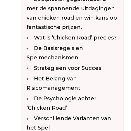
Silentblo
met de spannende uitdagingen
Silentblo
van chicken road en win kans op
Pattes d
Tampon 
fantastische prijzen.
Tambour
Wat is ‘Chicken Road’ precies?
De Basisregels en
Spelmechanismen
Cylinder
Pistons l
Strategieën voor Succes
Feu clig
Projecteu
Het Belang van
Bague de 
Risicomanagement
Bague de
Calle laté
De Psychologie achter
Culasse
Coussinet
‘Chicken Road’
Coussinet
Verschillende Varianten van
Chaine de
Courroie 
het Spel
Croisillon