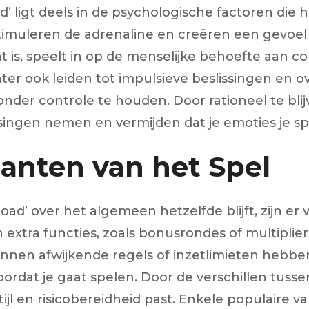
’ ligt deels in de psychologische factoren die 
timuleren de adrenaline en creëren een gevoel v
aat is, speelt in op de menselijke behoefte aan 
 ook leiden tot impulsieve beslissingen en ov
onder controle te houden. Door rationeel te blij
ssingen nemen en vermijden dat je emoties je s
ianten van het Spel
ad’ over het algemeen hetzelfde blijft, zijn er 
xtra functies, zoals bonusrondes of multipliers
en afwijkende regels of inzetlimieten hebben.
ordat je gaat spelen. Door de verschillen tusse
stijl en risicobereidheid past. Enkele populaire 