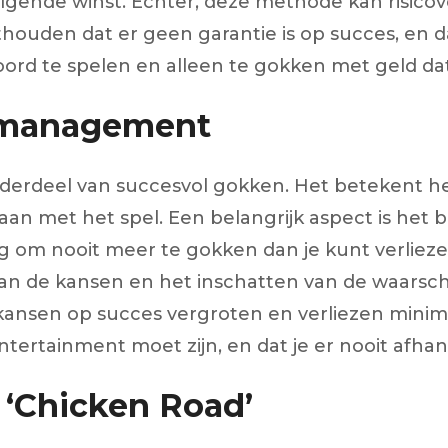
lgende winst. Echter, deze methode kan risicovol
onthouden dat er geen garantie is op succes, en 
woord te spelen en alleen te gokken met geld da
comanagement
derdeel van succesvol gokken. Het betekent he
aan met het spel. Een belangrijk aspect is het 
dig om nooit meer te gokken dan je kunt verlieze
 de kansen en het inschatten van de waarschijnli
e kansen op succes vergroten en verliezen minima
rtainment moet zijn, en dat je er nooit afhan
 ‘Chicken Road’