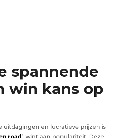
de spannende
n win kans op
itdagingen en lucratieve prijzen is
en road
’, wint aan populariteit. Deze