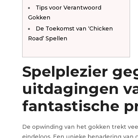
Injecteur
Tips voor Verantwoord
Joint de
Gokken
Joint de
Joint de 
De Toekomst van ‘Chicken
Kit d’em
Road’ Spellen
Jeu de pi
Jeu de c
Joint de 
Tendeur
Roulette
Spelplezier g
Ventilate
Pochette 
uitdagingen v
Poulie de
Poulie de
Pompe à
fantastische pr
Pompe à
De opwinding van het gokken trekt veel
eindeloos. Een unieke benadering van o