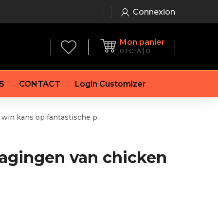
Connexion
Mon panier
0
FCFA
0
S
CONTACT
Login Customizer
win kans op fantastische p
 frein à main
Alternateur
e frein
Batterie
re
Démarreur
dagingen van chicken
 de frein
Feu arrière
 frein
es de frein
laquettes de frein