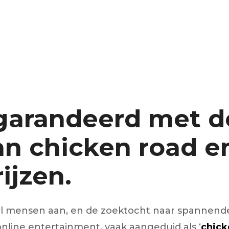
 segments
 soupape
Spi
brayage
stons
hemises
culasse
egarandeerd met 
ur
de joint
an chicken road e
 ventilateur
 ventilateur
 eau
ijzen.
 essence
 mensen aan, en de zoektocht naar spannende u
nline entertainment, vaak aangeduid als ‘
chick