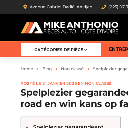
Avenue Gabriel Dadié, Abidjan
(225) 07 
ENTREP
CATÉGORIES DE PIÈCE
Home
Blog
Non classé
Spelplezier geg
Amortiss
POSTÉ LE
21 JANVIER 2026
EN
NON CLASSÉ
Barre stab
Spelplezier gegarand
Barre d’
Robot
road en win kans op f
Bras com
Cardan
Crémaill
Silentblo
Spelplezier gegarandeerd
Rotules d