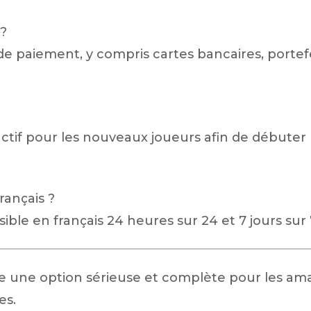
 ?
 paiement, y compris cartes bancaires, portefe
actif pour les nouveaux joueurs afin de débuter
français ?
ible en français 24 heures sur 24 et 7 jours su
e une option sérieuse et complète pour les amat
es.