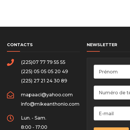
CONTACTS
NEWSLETTER
(225)07 77 79 55 55
(225) 05 05 05 20 49
(225) 27 21 24 30 89
mapaaci@yahoo.com
info@mikeanthonio.com
Lun. - Sam.
8:00 - 17:00