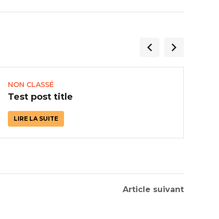
NON CLASSÉ
NO
Test post title
Te
LIRE LA SUITE
L
Article suivant