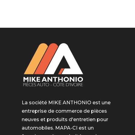
La société MIKE ANTHONIO est une
entreprise de commerce de pièces
neuves et produits d'entretien pour
automobiles. MAPA-CI est un