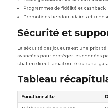
Injecteur
Programmes de fidélité et cashback
Joint de
Joint de
Promotions hebdomadaires et mensu
Joint de 
Kit d’em
Sécurité et suppor
Jeu de pi
Jeu de c
Joint de 
Tendeur
La sécurité des joueurs est une priorité
Roulette
avancées pour protéger les données perso
Ventilate
Pochette 
chat en direct, email ou téléphone, gara
Poulie de
Poulie de
Tableau récapitula
Pompe à
Pompe à
Fonctionnalité
D