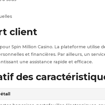
 segments
 soupape
elles
Spi
brayage
t client
stons
hemises
culasse
 pour Spin Million Casino. La plateforme utilise
nnelles et financières. Par ailleurs, un service 
ur
de joint
ntissant une assistance rapide et efficace.
 ventilateur
 ventilateur
tif des caractéristiqu
 eau
 essence
étail