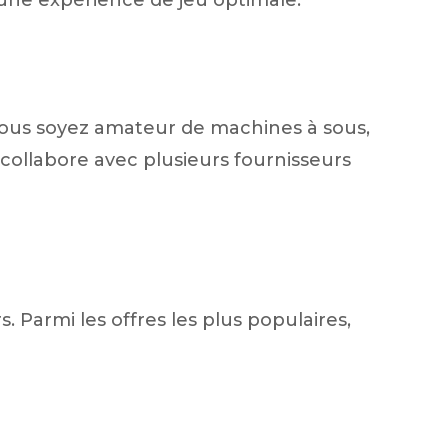
 une expérience de jeu optimale.
e vous soyez amateur de machines à sous,
 collabore avec plusieurs fournisseurs
ux arrière
ux central
ncieux
u d’échappement
u d’échappement
d’échappement
. Parmi les offres les plus populaires,
d’échappement