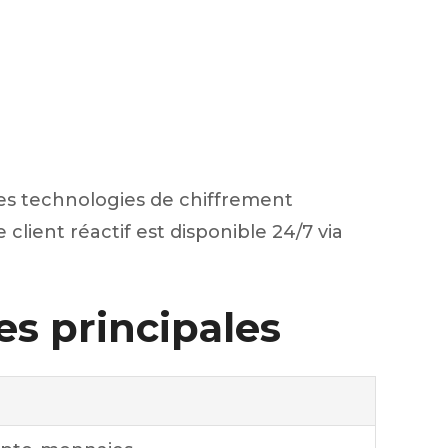
 des technologies de chiffrement
client réactif est disponible 24/7 via
es principales