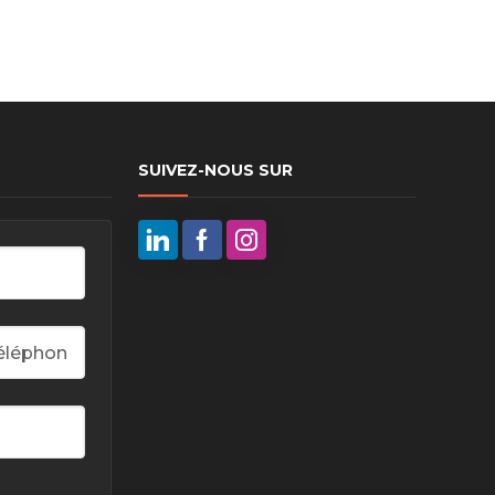
SUIVEZ-NOUS SUR