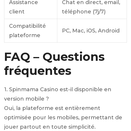
Assistance
Chat en direct, email,
client
téléphone (7j/7)
Compatibilité
PC, Mac, iOS, Android
plateforme
FAQ – Questions
fréquentes
1. Spinmama Casino est-il disponible en
version mobile ?
Oui, la plateforme est entièrement
optimisée pour les mobiles, permettant de
jouer partout en toute simplicité.