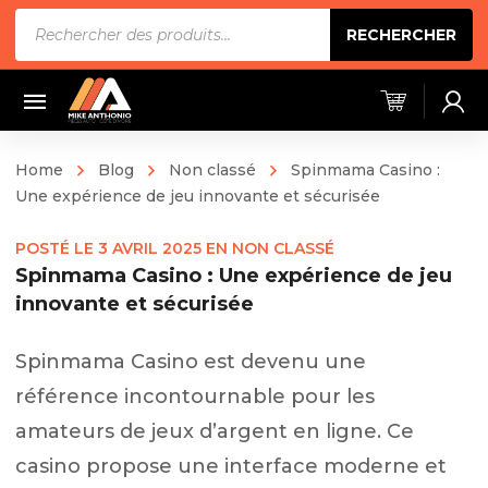
Recherche
RECHERCHER
de
produits
Home
Blog
Non classé
Spinmama Casino :
Une expérience de jeu innovante et sécurisée
POSTÉ LE
3 AVRIL 2025
EN
NON CLASSÉ
Spinmama Casino : Une expérience de jeu
innovante et sécurisée
Spinmama Casino est devenu une
référence incontournable pour les
amateurs de jeux d’argent en ligne. Ce
casino propose une interface moderne et