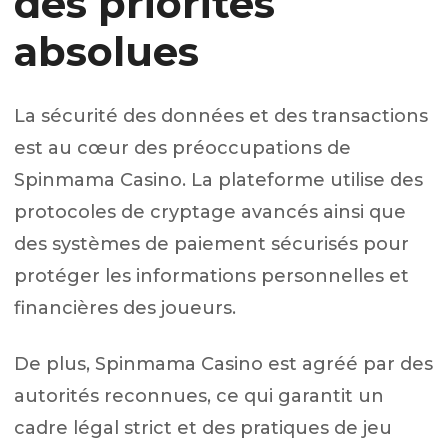
des priorités
absolues
La sécurité des données et des transactions
est au cœur des préoccupations de
Spinmama Casino. La plateforme utilise des
protocoles de cryptage avancés ainsi que
des systèmes de paiement sécurisés pour
protéger les informations personnelles et
financières des joueurs.
De plus, Spinmama Casino est agréé par des
autorités reconnues, ce qui garantit un
cadre légal strict et des pratiques de jeu