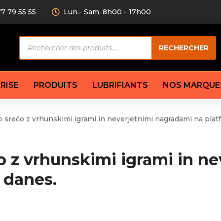
77 79 55 55
Lun.- Sam. 8h00 - 17h00
Recherche
RECHERCHER
de
produits
RISE
PRODUITS
LUBRIFIANTS
NOS MARQUE
 srečo z vrhunskimi igrami in neverjetnimi nagradami na plat
Câble de
eurs AV/AR
Bougie
Disque d
ilisatrice
Compresseur
Garnitu
o z vrhunskimi igrami in n
accouplement
Condenseur
Flexible
Électrovanne
Huile de
 danes.
plet
Évaporateur
Mâchoir
Mano
Jeu de p
ère
Thermostat d’eau
cs amortisseur
Sonde de température
e bras