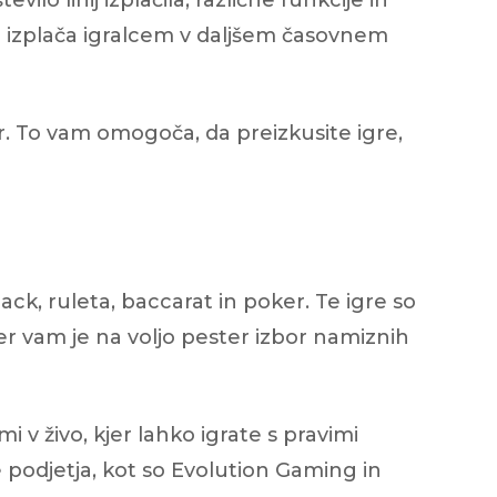
lo linij izplačila, različne funkcije in
o izplača igralcem v daljšem časovnem
r. To vam omogoča, da preizkusite igre,
ck, ruleta, baccarat in poker. Te igre so
iger vam je na voljo pester izbor namiznih
i v živo, kjer lahko igrate s pravimi
te podjetja, kot so Evolution Gaming in