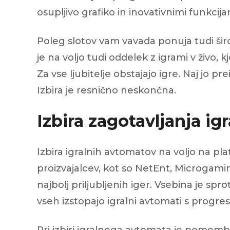
osupljivo grafiko in inovativnimi funkcija
Poleg slotov vam vavada ponuja tudi širok
je na voljo tudi oddelek z igrami v živo, 
Za vse ljubitelje obstajajo igre. Naj jo p
Izbira je resnično neskončna.
Izbira zagotavljanja i
Izbira igralnih avtomatov na voljo na p
proizvajalcev, kot so NetEnt, Microgamin
najbolj priljubljenih iger. Vsebina je sp
vseh izstopajo igralni avtomati s progre