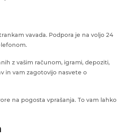
 strankam vavada. Podpora je na voljo 24
telefonom.
ih z vašim računom, igrami, depoziti,
žav in vam zagotovijo nasvete o
vore na pogosta vprašanja. To vam lahko
a