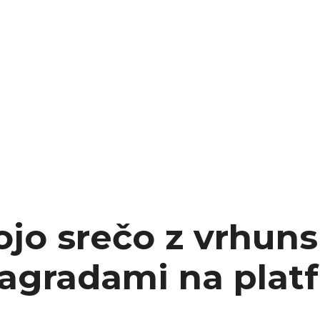
 segments
 soupape
Spi
brayage
stons
hemises
culasse
ur
de joint
 ventilateur
 ventilateur
jo srečo z vrhuns
 eau
 essence
nagradami na plat