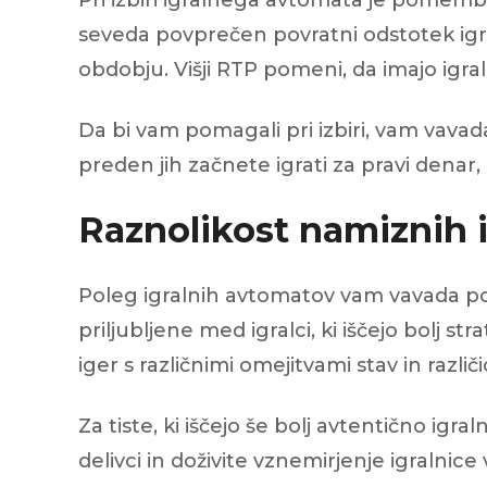
Pri izbiri igralnega avtomata je pomembno 
seveda povprečen povratni odstotek igra
obdobju. Višji RTP pomeni, da imajo igral
Da bi vam pomagali pri izbiri, vam vava
preden jih začnete igrati za pravi denar, i
Raznolikost namiznih ig
Poleg igralnih avtomatov vam vavada ponu
priljubljene med igralci, ki iščejo bolj 
iger s različnimi omejitvami stav in različ
Za tiste, ki iščejo še bolj avtentično igr
delivci in doživite vznemirjenje igralnice