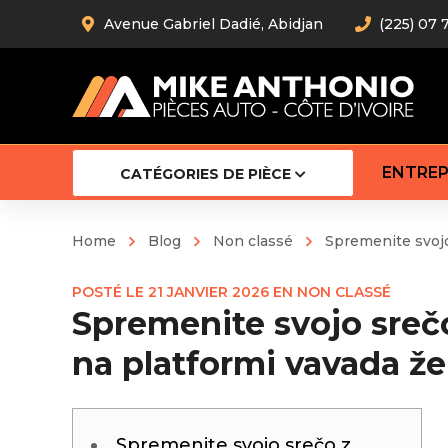
Avenue Gabriel Dadié, Abidjan
(225) 07 
ENTREP
CATÉGORIES DE PIÈCE
Home
Blog
Non classé
Spremenite svojo
Amortiss
POSTÉ LE
21 JANVIER 2026
EN
NON CLASSÉ
Barre stab
Spremenite svojo sreč
Barre d’
Robot
na platformi vavada že
Bras com
Cardan
Crémaill
Silentblo
Spremenite svojo srečo z
Rotules d