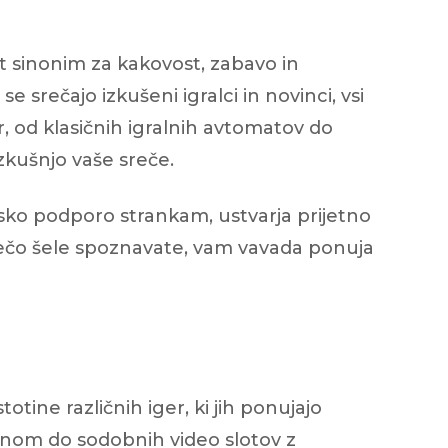
t sinonim za kakovost, zabavo in
se srečajo izkušeni igralci in novinci, vsi
r, od klasičnih igralnih avtomatov do
kušnjo vaše sreče.
unsko podporo strankam, ustvarja prijetno
 srečo šele spoznavate, vam vavada ponuja
tine različnih iger, ki jih ponujajo
bnom do sodobnih video slotov z