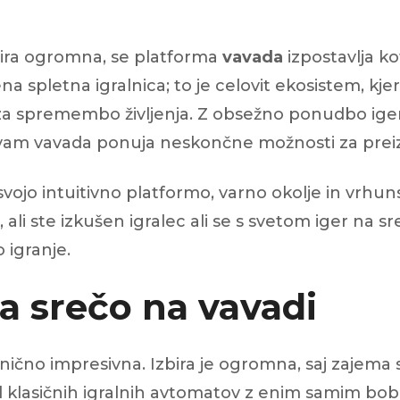
izbira ogromna, se platforma
vavada
izpostavlja ko
ena spletna igralnica; to je celovit ekosistem, kjer 
sti za spremembo življenja. Z obsežno ponudbo ige
, vam vavada ponuja neskončne možnosti za preiz
 svojo intuitivno platformo, varno okolje in vrh
, ali ste izkušen igralec ali se s svetom iger na
 igranje.
a srečo na vavadi
čno impresivna. Izbira je ogromna, saj zajema sto
Od klasičnih igralnih avtomatov z enim samim bo