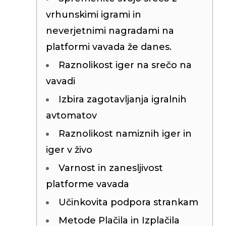
Silentblo
vrhunskimi igrami in
Silentblo
neverjetnimi nagradami na
Pattes d
Tampon 
platformi vavada že danes.
Tambour
Raznolikost iger na srečo na
vavadi
Izbira zagotavljanja igralnih
Cylinder
Pistons l
avtomatov
Feu clig
Projecteu
Raznolikost namiznih iger in
Bague de 
iger v živo
Bague de
Calle laté
Varnost in zanesljivost
Culasse
platforme vavada
Coussinet
Coussinet
Učinkovita podpora strankam
Chaine de
Courroie 
Metode Plačila in Izplačila
Croisillon