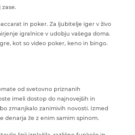
 zase.
ccarat in poker. Za ljubitelje iger v živo
nemirjenje igralnice v udobju vašega doma.
igre, kot so video poker, keno in bingo.
tomate od svetovno priznanih
oste imeli dostop do najnovejših in
ne bo zmanjkalo zanimivih novosti. Izmed
sote denarja že z enim samim spinom.