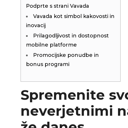
Podprte s strani Vavada
Injecteur
Joint de
Vavada kot simbol kakovosti in
Joint de
Joint de 
inovacij
Kit d’em
Prilagodljivost in dostopnost
Jeu de pi
Jeu de c
mobilne platforme
Joint de 
Tendeur
Promocijske ponudbe in
Roulette
bonus programi
Ventilate
Pochette 
Poulie de
Poulie de
Spremenite svo
Pompe à
Pompe à
neverjetnimi 
že danes.