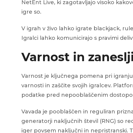
NetEnt Live, ki zagotavljajo visoko kakov
igre so.
V igrah v živo lahko igrate blackjack, ru
Igralci lahko komunicirajo s pravimi delivc
Varnost in zanesl
Varnost je ključnega pomena pri igranju 
varnosti in zaščite svojih igralcev. Platf
podatke pred nepooblaščenim dostop
Vavada je pooblaščen in reguliran priznan
generatorji naključnih števil (RNG) so red
iger povsem naključni in nepristranski. 