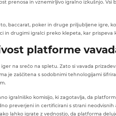
ost prenosa in vznemirljivo igralno izkušnjo. Vsi 
leto, baccarat, poker in druge priljubljene igre,
i in drugimi igralci preko klepeta, kar prispeva k 
jivost platforme vavad
iger na srečo na spletu. Zato si vavada prizadeva
orma je zaščitena s sodobnimi tehnologijami šifrira
om.
o igralniško komisijo, ki zagotavlja, da platforma
no preverjeni in certificirani s strani neodvisnih 
Tako lahko igrate z vednostjo, da platforma delu