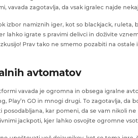
mi, vavada zagotavlja, da vsak igralec najde nekaj
 izbor namiznih iger, kot so blackjack, ruleta, ba
kjer lahko igrate s pravimi delivci in doživite vz
reizkusijo! Prav tako ne smemo pozabiti na ostale 
gralnih avtomatov
latformi vavada je ogromna in obsega igralne av
g, Play’n GO in mnogi drugi. To zagotavlja, da b
roti posodabljana, kar pomeni, da se vam nikoli 
sivnimi jackpoti, kjer lahko osvojite ogromne v