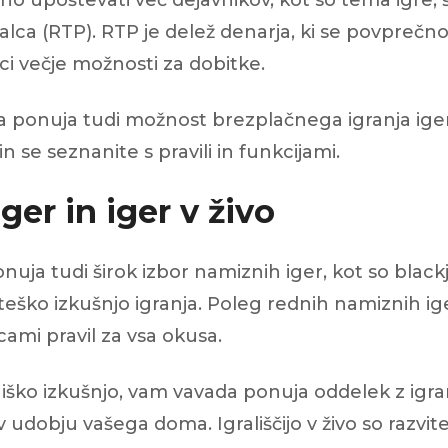
upoštevati več dejavnikov, kot so tema igre, števi
lca (RTP). RTP je delež denarja, ki se povprečn
ci večje možnosti za dobitke.
da ponuja tudi možnost brezplačnega igranja ige
n se seznanite s pravili in funkcijami.
er in iger v živo
ja tudi širok izbor namiznih iger, kot so blackja
strateško izkušnjo igranja. Poleg rednih namiznih 
icami pravil za vsa okusa.
alniško izkušnjo, vam vavada ponuja oddelek z igram
 v udobju vašega doma. Igrališčijo v živo so razvi