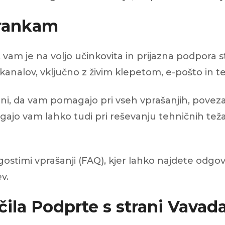
trankam
, vam je na voljo učinkovita in prijazna podpora
h kanalov, vključno z živim klepetom, e-pošto in 
, da vam pomagajo pri vseh vprašanjih, povezan
magajo vam lahko tudi pri reševanju tehničnih te
ostimi vprašanji (FAQ), kjer lahko najdete odgo
v.
čila Podprte s strani Vavad