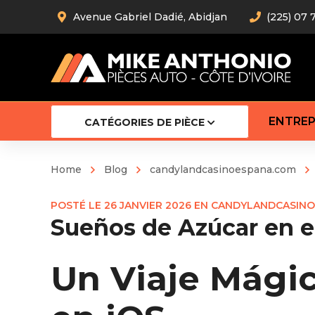
Avenue Gabriel Dadié, Abidjan
(225) 07 
ENTREP
CATÉGORIES DE PIÈCE
Home
Blog
candylandcasinoespana.com
Amortiss
POSTÉ LE
26 JANVIER 2026
EN
CANDYLANDCASINO
Barre stab
Sueños de Azúcar en e
Barre d’
Robot
Bras com
Un Viaje Mágic
Cardan
Crémaill
Silentblo
Rotules d