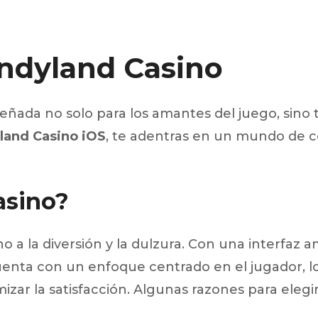
 segments
 soupape
andyland Casino
Spi
brayage
stons
hemises
eñada no solo para los amantes del juego, sin
culasse
land Casino iOS
, te adentras en un mundo de c
ur
de joint
asino?
 ventilateur
 ventilateur
 eau
 essence
o a la diversión y la dulzura. Con una interfaz 
uenta con un enfoque centrado en el jugador, lo
izar la satisfacción. Algunas razones para elegi