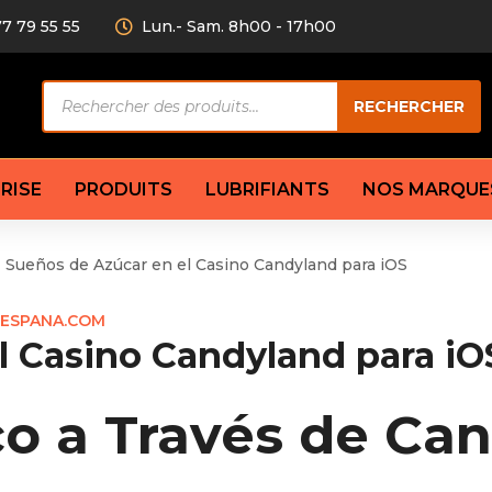
77 79 55 55
Lun.- Sam. 8h00 - 17h00
Recherche
RECHERCHER
de
produits
RISE
PRODUITS
LUBRIFIANTS
NOS MARQUE
Sueños de Azúcar en el Casino Candyland para iOS
Câble de
eurs AV/AR
Bougie
Disque d
ESPANA.COM
ilisatrice
Compresseur
Garnitu
l Casino Candyland para iO
accouplement
Condenseur
Flexible
Électrovanne
Huile de
plet
Évaporateur
Mâchoir
o a Través de Ca
Mano
Jeu de p
ère
Thermostat d’eau
cs amortisseur
Sonde de température
e bras