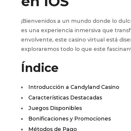
en iOS
Silentblo
Silentblo
Pattes d
¡Bienvenidos a un mundo donde lo dulce 
Tampon 
es una experiencia inmersiva que trans
Tambour
envolvente, este casino virtual está dis
exploraremos todo lo que este fascinant
Cylinder
Índice
Pistons l
Feu clig
Projecteu
Bague de 
Introducción a Candyland Casino
Bague de
Calle laté
Características Destacadas
Culasse
Coussinet
Juegos Disponibles
Coussinet
Bonificaciones y Promociones
Chaine de
Courroie 
Métodos de Pago
Croisillon