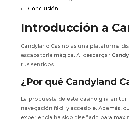
Injecteur
Conclusión
Joint de
Joint de
Introducción a C
Joint de 
Kit d’em
Jeu de pi
Jeu de c
Candyland Casino es una plataforma dis
Joint de 
escapatoria mágica. Al descargar
Candy
Tendeur
Roulette
tus sentidos.
Ventilate
Pochette 
¿Por qué Candyland C
Poulie de
Poulie de
Pompe à
Pompe à
La propuesta de este casino gira en torn
navegación fácil y accesible. Además, c
experiencia ha sido diseñado para maxim