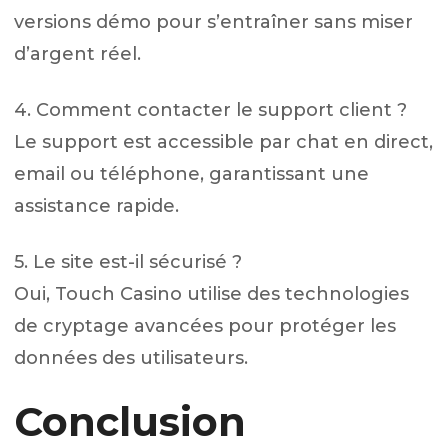
versions démo pour s’entraîner sans miser
d’argent réel.
4. Comment contacter le support client ?
Le support est accessible par chat en direct,
email ou téléphone, garantissant une
assistance rapide.
5. Le site est-il sécurisé ?
Oui, Touch Casino utilise des technologies
de cryptage avancées pour protéger les
données des utilisateurs.
Conclusion