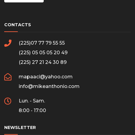
CONTACTS
(225)07 77 79 55 55
(225) 05 05 05 20 49
(225) 27 21 24 30 89
mapaaci@yahoo.com
info@mikeanthonio.com
Lun. - Sam.
8:00 - 17:00
NEWSLETTER