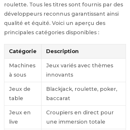
roulette. Tous les titres sont fournis par des
développeurs reconnus garantissant ainsi
qualité et équité. Voici un aperçu des
principales catégories disponibles :
Catégorie
Description
Machines
Jeux variés avec thèmes
à sous
innovants
Jeux de
Blackjack, roulette, poker,
table
baccarat
Jeux en
Croupiers en direct pour
live
une immersion totale