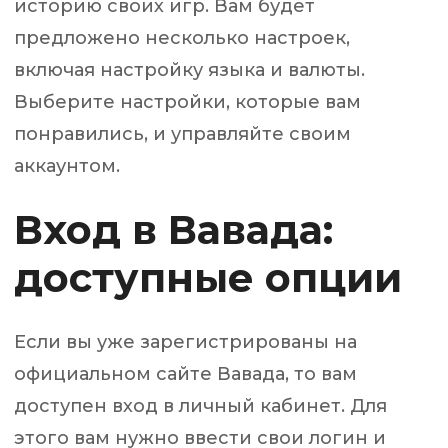
историю своих игр. Вам будет
предложено несколько настроек,
включая настройку языка и валюты.
Выберите настройки, которые вам
понравились, и управляйте своим
аккаунтом.
Вход в Вавада:
доступные опции
Если вы уже зарегистрированы на
официальном сайте Вавада, то вам
доступен вход в личный кабинет. Для
этого вам нужно ввести свои логин и