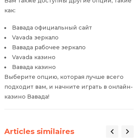
Вам также доступны другие опции, такие
как:
Вавада официальный сайт
Vavada зеркало
Вавада рабочее зеркало
Vavada казино
Вавада казино
Выберите опцию, которая лучше всего
подходит вам, и начните играть в онлайн-
казино Вавада!
Articles similaires