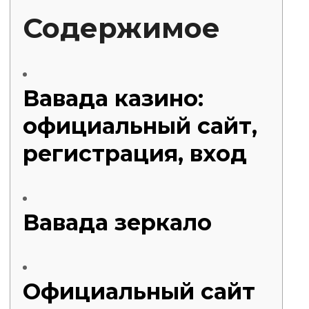
Содержимое
Вавада казино:
официальный сайт,
регистрация, вход
Вавада зеркало
Официальный сайт