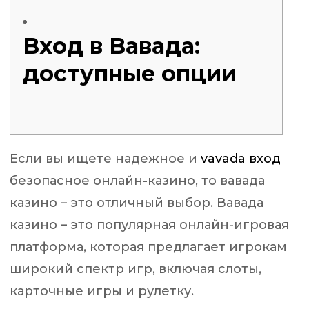
Вход в Вавада:
доступные опции
Если вы ищете надежное и
vavada вход
безопасное онлайн-казино, то вавада
казино – это отличный выбор. Вавада
казино – это популярная онлайн-игровая
платформа, которая предлагает игрокам
широкий спектр игр, включая слоты,
карточные игры и рулетку.