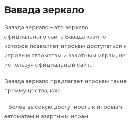
Вавада зеркало
Вавада зеркало – это зеркало
официального сайта Вавада казино,
которое позволяет игрокам доступаться к
игровым автоматам и азартным играм, не
используя официальный сайт.
Вавада зеркало предлагает игрокам такие
преимущества, как:
– Более высокую доступность к игровым
автоматам и азартным играм.