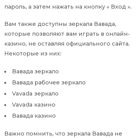
пароль, а затем нажать на кнопку « Вход ».
Вам также доступны зеркала Вавада,
которые позволяют вам играть в онлайн-
казино, не оставляя официального сайта.
Некоторые из них:
Вавада зеркало
Вавада рабочее зеркало
Vavada зеркало
Vavada казино
Вавада казино
Важно помнить, что зеркала Вавада не