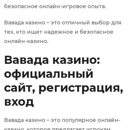
безопасное онлайн-игровое опыта.
Вавада казино – это отличный выбор для
тех, кто ищет надежное и безопасное
онлайн-казино.
Вавада казино:
официальный
сайт, регистрация,
вход
Вавада казино – это популярное онлайн-
казино, которое предлагает игрокам