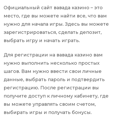
Официальный сайт вавада казино – это
место, где вы можете найти все, что вам
нужно для начала игры. Здесь вы можете
зарегистрироваться, сделать депозит,
выбрать игру и начать играть.
Для регистрации на вавада казино вам
нужно выполнить несколько простых
шагов. Вам нужно ввести свои личные
данные, выбрать пароль и подтвердить
регистрацию. После регистрации вы
получите доступ к личному кабинету, где
вы можете управлять своим счетом,
выбирать игры и получать бонусы.