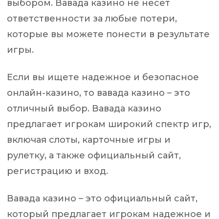
выбором. Вавада казино не несет
ответственности за любые потери,
которые вы можете понести в результате
игры.
Если вы ищете надежное и безопасное
онлайн-казино, то вавада казино – это
отличный выбор. Вавада казино
предлагает игрокам широкий спектр игр,
включая слоты, карточные игры и
рулетку, а также официальный сайт,
регистрацию и вход.
Вавада казино – это официальный сайт,
который предлагает игрокам надежное и