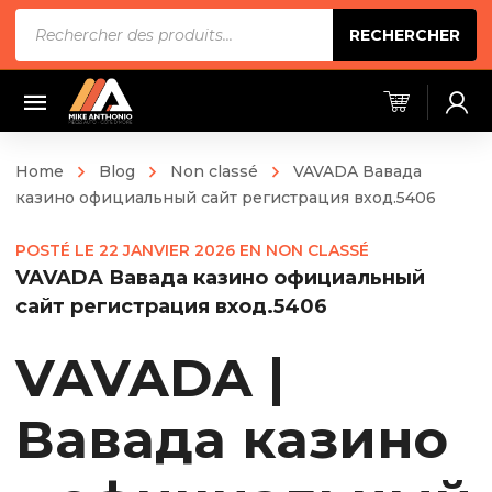
Recherche
RECHERCHER
de
produits
Home
Blog
Non classé
VAVADA Вавада
казино официальный сайт регистрация вход.5406
POSTÉ LE
22 JANVIER 2026
EN
NON CLASSÉ
VAVADA Вавада казино официальный
сайт регистрация вход.5406
VAVADA |
Вавада казино