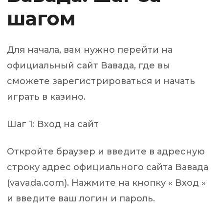
шагом
Для начала, вам нужно перейти на
официальный сайт Вавада, где вы
сможете зарегистрироваться и начать
играть в казино.
Шаг 1: Вход на сайт
Откройте браузер и введите в адресную
строку адрес официального сайта Вавада
(vavada.com). Нажмите на кнопку « Вход »
и введите ваш логин и пароль.