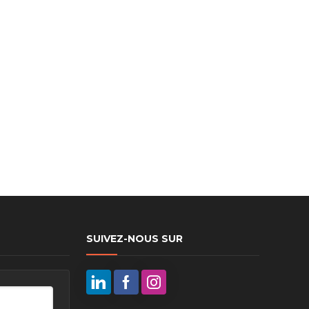
ux arrière
ux central
ncieux
u d’échappement
u d’échappement
d’échappement
d’échappement
SUIVEZ-NOUS SUR