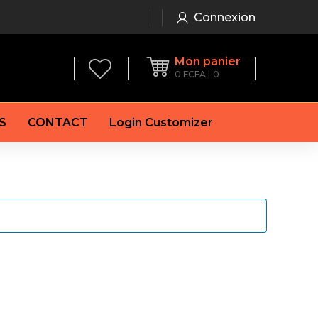
Connexion
Mon panier
0
FCFA
0
S
CONTACT
Login Customizer
 frein à main
Alternateur
e frein
Batterie
re
Démarreur
 de frein
Feu arrière
 frein
es de frein
laquettes de frein