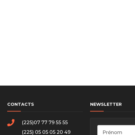
cs de bras
cs de palier
e moteur
amortisseur
s
 Heads
Débitmètre d’aire
Silencie
iners
Filtre à aire
Silencie
notant
Filtre à essence
Butée élastique de sile
r principal
Filtre à huile
Raccord de tuya
bielle
Filtre à gasoil
Raccord de tuya
 fusée
Filtre à gasoil
Tuyau 
rale
Filtre à pollen
Tuyau 
Filtre à pollen
CONTACTS
NEWSLETTER
 de bielle
Préfiltre
 de palier
(225)07 77 79 55 55
 distribution
de distribution
(225) 05 05 05 20 49