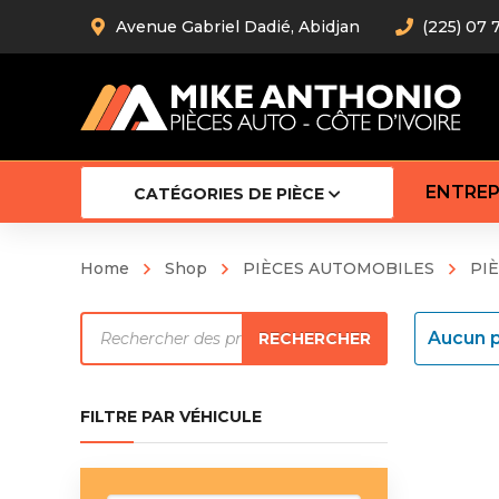
Avenue Gabriel Dadié, Abidjan
(225) 07 
ENTREP
CATÉGORIES DE PIÈCE
Home
Shop
PIÈCES AUTOMOBILES
PI
Amortiss
Recherche
Barre stab
Aucun p
RECHERCHER
Barre d’
de
Robot
produits
Bras com
FILTRE PAR VÉHICULE
Cardan
Crémaill
Silentblo
Rotules d