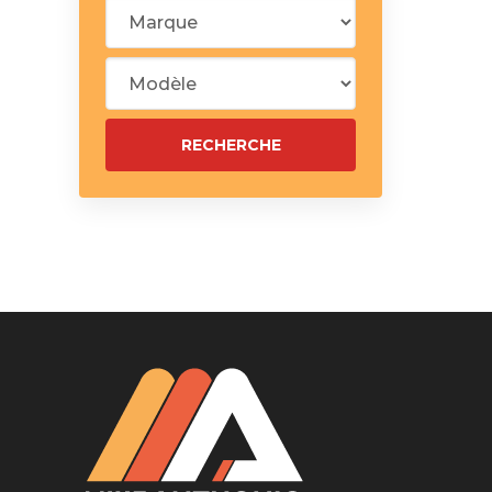
Silentblo
Silentblo
Pattes d
Tampon 
Tambour
Cylinder
Pistons l
Feu clig
Projecteu
Bague de 
Bague de
Calle laté
Culasse
Coussinet
Coussinet
Chaine de
Courroie 
Croisillon