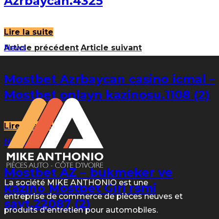
Azrbaycan.4325
Lire la suite
Article précédent
Article suivant
News
Mostbet Azrbaycan casino icmal –
Mostbet onlayn kazinosu.1108 (2)
Lire la suite
News
Mostbet AZ – bukmeker ve
La société MIKE ANTHONIO est une
kazino Mostbet Giri rsmi
entreprise de commerce de pièces neuves et
sayt.22087 (2)
produits d'entretien pour automobiles.