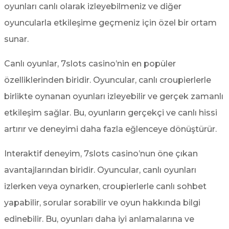
oyunları canlı olarak izleyebilmeniz ve diğer
oyuncularla etkileşime geçmeniz için özel bir ortam
sunar.
Canlı oyunlar, 7slots casino’nin en popüler
özelliklerinden biridir. Oyuncular, canlı croupierlerle
birlikte oynanan oyunları izleyebilir ve gerçek zamanlı
etkileşim sağlar. Bu, oyunların gerçekçi ve canlı hissi
artırır ve deneyimi daha fazla eğlenceye dönüştürür.
Interaktif deneyim, 7slots casino’nun öne çıkan
avantajlarından biridir. Oyuncular, canlı oyunları
izlerken veya oynarken, croupierlerle canlı sohbet
yapabilir, sorular sorabilir ve oyun hakkında bilgi
edinebilir. Bu, oyunları daha iyi anlamalarına ve