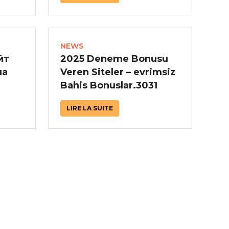
NEWS
йт
2025 Deneme Bonusu
на
Veren Siteler – evrimsiz
Bahis Bonuslar.3031
ux arrière
LIRE LA SUITE
ux central
ncieux
u d’échappement
u d’échappement
d’échappement
d’échappement