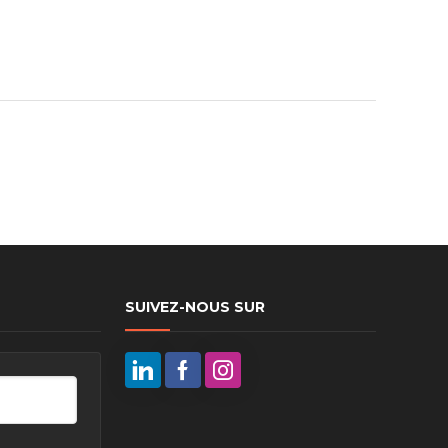
SUIVEZ-NOUS SUR