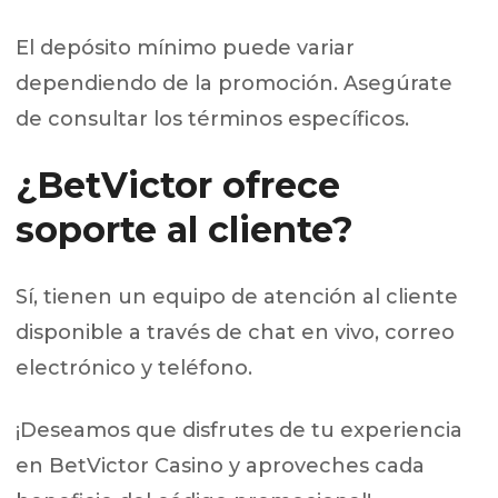
El depósito mínimo puede variar
dependiendo de la promoción. Asegúrate
de consultar los términos específicos.
¿BetVictor ofrece
soporte al cliente?
Sí, tienen un equipo de atención al cliente
disponible a través de chat en vivo, correo
electrónico y teléfono.
¡Deseamos que disfrutes de tu experiencia
en BetVictor Casino y aproveches cada