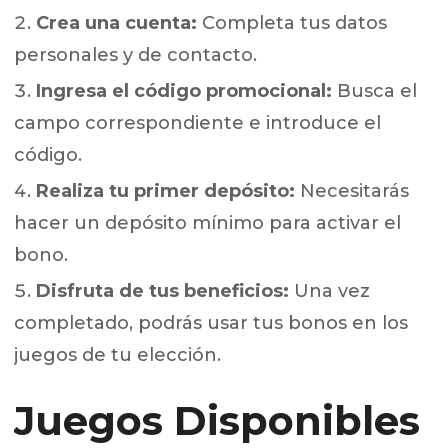
Crea una cuenta:
Completa tus datos
personales y de contacto.
Ingresa el código promocional:
Busca el
campo correspondiente e introduce el
código.
Realiza tu primer depósito:
Necesitarás
hacer un depósito mínimo para activar el
bono.
Disfruta de tus beneficios:
Una vez
completado, podrás usar tus bonos en los
juegos de tu elección.
Juegos Disponibles