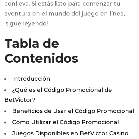
conlleva. Si estás listo para comenzar tu
aventura en el mundo del juego en línea,
¡sigue leyendo!
Tabla de
Contenidos
Introducción
¿Qué es el Código Promocional de
BetVictor?
Beneficios de Usar el Código Promocional
Cómo Utilizar el Código Promocional
Juegos Disponibles en BetVictor Casino