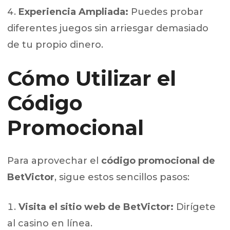
Experiencia Ampliada:
Puedes probar
diferentes juegos sin arriesgar demasiado
de tu propio dinero.
Cómo Utilizar el
Código
Promocional
Para aprovechar el
código promocional de
BetVictor
, sigue estos sencillos pasos:
Visita el sitio web de BetVictor:
Dirígete
al casino en línea.