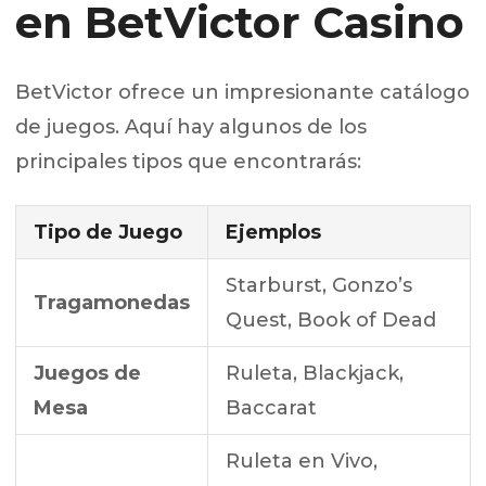
en BetVictor Casino
BetVictor ofrece un impresionante catálogo
de juegos. Aquí hay algunos de los
principales tipos que encontrarás:
Tipo de Juego
Ejemplos
Starburst, Gonzo’s
Tragamonedas
Quest, Book of Dead
Juegos de
Ruleta, Blackjack,
Mesa
Baccarat
Ruleta en Vivo,