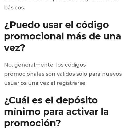
básicos.
¿Puedo usar el código
promocional más de una
vez?
No, generalmente, los códigos
promocionales son válidos solo para nuevos
usuarios una vez al registrarse.
¿Cuál es el depósito
mínimo para activar la
promoción?