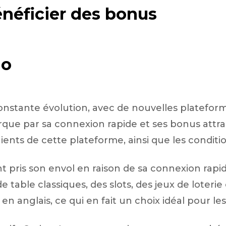
énéficier des bonus
 segments
 soupape
Spi
brayage
no
stons
hemises
culasse
onstante évolution, avec de nouvelles platefo
ur
ue par sa connexion rapide et ses bonus attract
de joint
 ventilateur
ents de cette plateforme, ainsi que les conditio
 ventilateur
 eau
 pris son envol en raison de sa connexion rapide
 essence
e table classiques, des slots, des jeux de loteri
 en anglais, ce qui en fait un choix idéal pour l