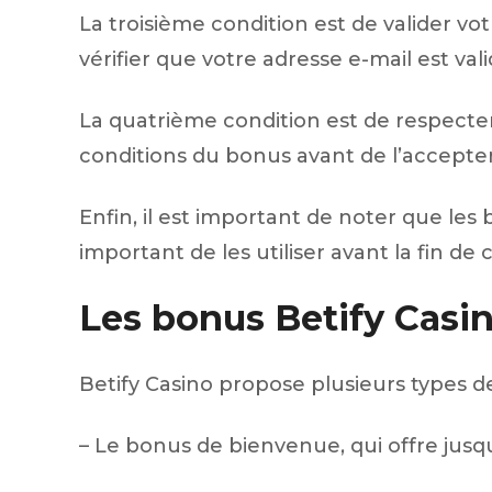
La troisième condition est de valider vo
vérifier que votre adresse e-mail est val
La quatrième condition est de respecter 
conditions du bonus avant de l’accepter,
Enfin, il est important de noter que le
important de les utiliser avant la fin de
Les bonus Betify Casi
Betify Casino propose plusieurs types 
– Le bonus de bienvenue, qui offre jus