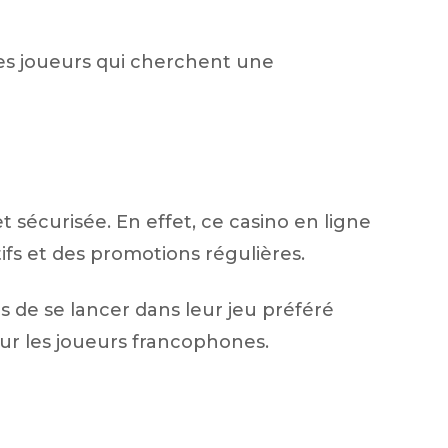
Les joueurs qui cherchent une
 sécurisée. En effet, ce casino en ligne
ifs et des promotions régulières.
s de se lancer dans leur jeu préféré
pour les joueurs francophones.