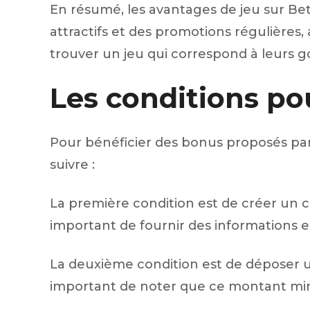
En résumé, les avantages de jeu sur Be
attractifs et des promotions régulières, 
trouver un jeu qui correspond à leurs go
Les conditions po
Pour bénéficier des bonus proposés par B
suivre :
La première condition est de créer un com
important de fournir des informations e
La deuxième condition est de déposer u
important de noter que ce montant min