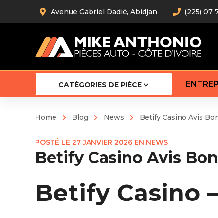
Avenue Gabriel Dadié, Abidjan
(225) 07 
ENTREP
CATÉGORIES DE PIÈCE
Home
Blog
News
Betify Casino Avis Bo
Amortiss
POSTÉ LE
27 JANVIER 2026
EN
NEWS
Barre stab
Betify Casino Avis Bon
Barre d’
Robot
Bras com
Betify Casino –
Cardan
Crémaill
Silentblo
Rotules d