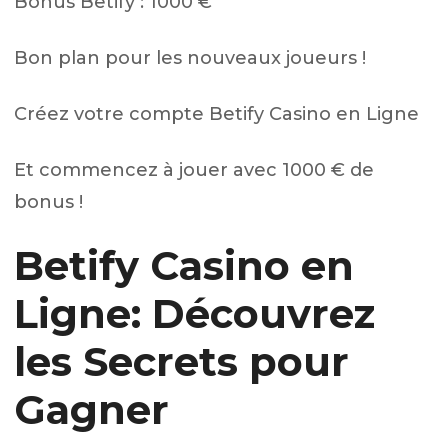
Bonus Betify : 1000 €
Bon plan pour les nouveaux joueurs !
Créez votre compte Betify Casino en Ligne
Et commencez à jouer avec 1000 € de
bonus !
Betify Casino en
Ligne: Découvrez
les Secrets pour
Gagner