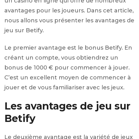
un casino en ligne qui offre de nombreux
avantages pour les joueurs. Dans cet article,
nous allons vous présenter les avantages de
jeu sur Betify.
Le premier avantage est le bonus Betify. En
créant un compte, vous obtiendrez un
bonus de 1000 € pour commencer à jouer.
C’est un excellent moyen de commencer à
jouer et de vous familiariser avec les jeux.
Les avantages de jeu sur
Betify
Le deuxième avantage est la variété de jeux