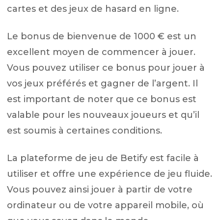
cartes et des jeux de hasard en ligne.
Le bonus de bienvenue de 1000 € est un
excellent moyen de commencer à jouer.
Vous pouvez utiliser ce bonus pour jouer à
vos jeux préférés et gagner de l’argent. Il
est important de noter que ce bonus est
valable pour les nouveaux joueurs et qu’il
est soumis à certaines conditions.
La plateforme de jeu de Betify est facile à
utiliser et offre une expérience de jeu fluide.
Vous pouvez ainsi jouer à partir de votre
ordinateur ou de votre appareil mobile, où