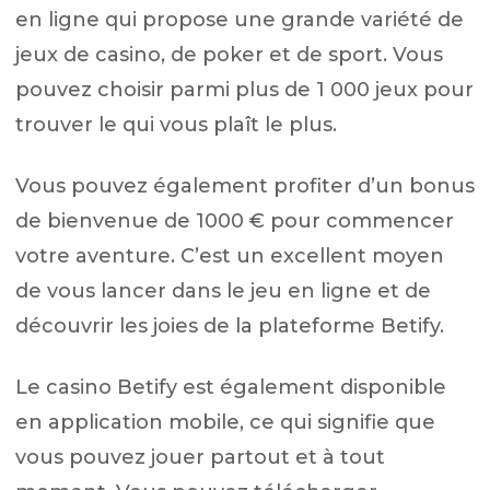
en ligne qui propose une grande variété de
jeux de casino, de poker et de sport. Vous
pouvez choisir parmi plus de 1 000 jeux pour
trouver le qui vous plaît le plus.
Vous pouvez également profiter d’un bonus
de bienvenue de 1000 € pour commencer
votre aventure. C’est un excellent moyen
de vous lancer dans le jeu en ligne et de
découvrir les joies de la plateforme Betify.
Le casino Betify est également disponible
en application mobile, ce qui signifie que
vous pouvez jouer partout et à tout