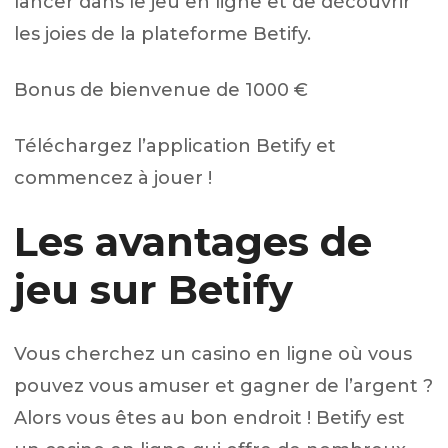
lancer dans le jeu en ligne et de découvrir
les joies de la plateforme Betify.
Bonus de bienvenue de 1000 €
Téléchargez l’application Betify et
commencez à jouer !
Les avantages de
jeu sur Betify
Vous cherchez un casino en ligne où vous
pouvez vous amuser et gagner de l’argent ?
Alors vous êtes au bon endroit ! Betify est