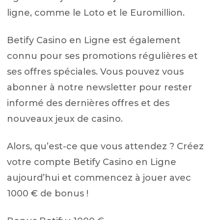
ligne, comme le Loto et le Euromillion.
Betify Casino en Ligne est également
connu pour ses promotions régulières et
ses offres spéciales. Vous pouvez vous
abonner à notre newsletter pour rester
informé des dernières offres et des
nouveaux jeux de casino.
Alors, qu’est-ce que vous attendez ? Créez
votre compte Betify Casino en Ligne
aujourd’hui et commencez à jouer avec
1000 € de bonus !