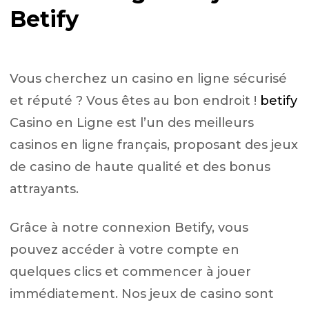
Betify
Vous cherchez un casino en ligne sécurisé
et réputé ? Vous êtes au bon endroit !
betify
Casino en Ligne est l’un des meilleurs
casinos en ligne français, proposant des jeux
de casino de haute qualité et des bonus
attrayants.
Grâce à notre connexion Betify, vous
pouvez accéder à votre compte en
quelques clics et commencer à jouer
immédiatement. Nos jeux de casino sont