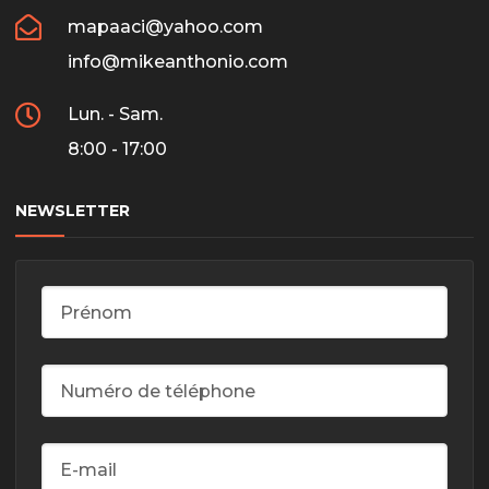
mapaaci@yahoo.com
info@mikeanthonio.com
Lun. - Sam.
8:00 - 17:00
NEWSLETTER