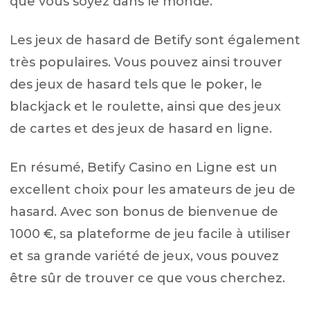
que vous soyez dans le monde.
Les jeux de hasard de Betify sont également
très populaires. Vous pouvez ainsi trouver
des jeux de hasard tels que le poker, le
blackjack et le roulette, ainsi que des jeux
de cartes et des jeux de hasard en ligne.
En résumé, Betify Casino en Ligne est un
excellent choix pour les amateurs de jeu de
hasard. Avec son bonus de bienvenue de
1000 €, sa plateforme de jeu facile à utiliser
et sa grande variété de jeux, vous pouvez
être sûr de trouver ce que vous cherchez.