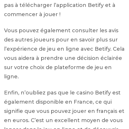
pas à télécharger l’application Betify et à
commencer à jouer !
Vous pouvez également consulter les avis
des autres joueurs pour en savoir plus sur
l’expérience de jeu en ligne avec Betify. Cela
vous aidera à prendre une décision éclairée
sur votre choix de plateforme de jeu en
ligne.
Enfin, n’oubliez pas que le casino Betify est
également disponible en France, ce qui
signifie que vous pouvez jouer en français et
en euros. C’est un excellent moyen de vous