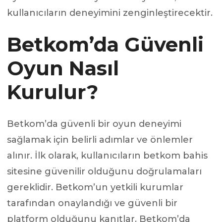
kullanıcıların deneyimini zenginleştirecektir.
Betkom’da Güvenli
Oyun Nasıl
Kurulur?
Betkom’da güvenli bir oyun deneyimi
sağlamak için belirli adımlar ve önlemler
alınır. İlk olarak, kullanıcıların betkom bahis
sitesine güvenilir olduğunu doğrulamaları
gereklidir. Betkom’un yetkili kurumlar
tarafından onaylandığı ve güvenli bir
platform olduğunu kanıtlar. Betkom’da