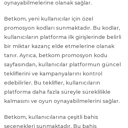
oynayabilmelerine olanak sağlar.
Betkom, yeni kullanıcılar için özel
promosyon kodları sunmaktadır. Bu kodlar,
kullanıcıların platforma ilk girişlerinde belirli
bir miktar kazanç elde etmelerine olanak
tanır. Ayrıca, betkom promosyon kodu
sayfasından, kullanıcılar platformun güncel
tekliflerini ve kampanyalarını kontrol
edebilirler. Bu teklifler, kullanıcıların
platforma daha fazla süreyle süreklilikle
kalmasını ve oyun oynayabilmelerini sağlar.
Betkom, kullanıcılarına çeşitli bahis
seçenekleri sunmaktadır. Bu bahis