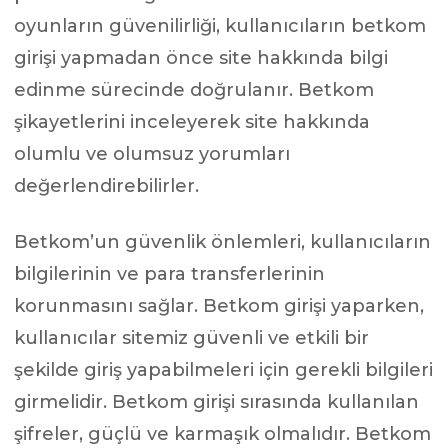
oyunların güvenilirliği, kullanıcıların betkom
girişi yapmadan önce site hakkında bilgi
edinme sürecinde doğrulanır. Betkom
şikayetlerini inceleyerek site hakkında
olumlu ve olumsuz yorumları
değerlendirebilirler.
Betkom’un güvenlik önlemleri, kullanıcıların
bilgilerinin ve para transferlerinin
korunmasını sağlar. Betkom girişi yaparken,
kullanıcılar sitemiz güvenli ve etkili bir
şekilde giriş yapabilmeleri için gerekli bilgileri
girmelidir. Betkom girişi sırasında kullanılan
şifreler, güçlü ve karmaşık olmalıdır. Betkom