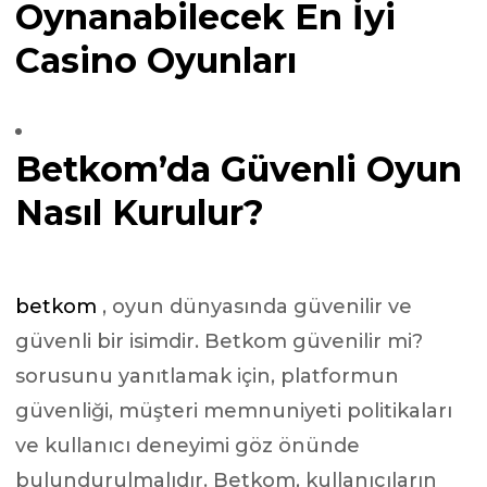
Oynanabilecek En İyi
Casino Oyunları
Betkom’da Güvenli Oyun
Nasıl Kurulur?
betkom
, oyun dünyasında güvenilir ve
güvenli bir isimdir. Betkom güvenilir mi?
sorusunu yanıtlamak için, platformun
güvenliği, müşteri memnuniyeti politikaları
ve kullanıcı deneyimi göz önünde
bulundurulmalıdır. Betkom, kullanıcıların