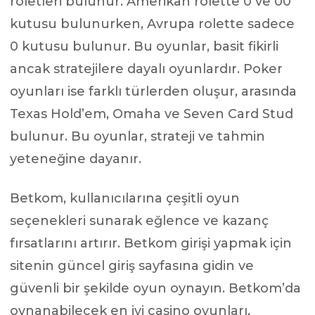
roletleri bulunur. Amerikan rolette 0 ve 00
kutusu bulunurken, Avrupa rolette sadece
0 kutusu bulunur. Bu oyunlar, basit fikirli
ancak stratejilere dayalı oyunlardır. Poker
oyunları ise farklı türlerden oluşur, arasında
Texas Hold’em, Omaha ve Seven Card Stud
bulunur. Bu oyunlar, strateji ve tahmin
yeteneğine dayanır.
Betkom, kullanıcılarına çeşitli oyun
seçenekleri sunarak eğlence ve kazanç
fırsatlarını artırır. Betkom girişi yapmak için
sitenin güncel giriş sayfasına gidin ve
güvenli bir şekilde oyun oynayın. Betkom’da
oynanabilecek en iyi casino oyunları,