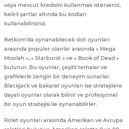
veya mevcut kredisini kullanmak isterseniz,
belirli şartlar altında bu kodları
kullanabilirsiniz.
Betkom’da oynanabilecek slot oyunları
arasında popüler olanlar arasında « Mega
Moolah », « Starburst » ve « Book of Dead »
bulunur. Bu oyunlar, çeşitli temalar ve
grafiklerle zengin bir deneyim sunarlar.
Blackjack ve bakarat oyunları ise stratejilere
dayalı oyunlar olarak bilinir ve profesyonel
bir oyun stratejisi ile oynanabilirler.
Rolet oyunları arasında Amerikan ve Avrupa