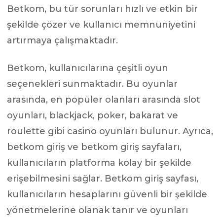
Betkom, bu tür sorunları hızlı ve etkin bir
şekilde çözer ve kullanıcı memnuniyetini
artırmaya çalışmaktadır.
Betkom, kullanıcılarına çeşitli oyun
seçenekleri sunmaktadır. Bu oyunlar
arasında, en popüler olanları arasında slot
oyunları, blackjack, poker, bakarat ve
roulette gibi casino oyunları bulunur. Ayrıca,
betkom giriş ve betkom giriş sayfaları,
kullanıcıların platforma kolay bir şekilde
erişebilmesini sağlar. Betkom giriş sayfası,
kullanıcıların hesaplarını güvenli bir şekilde
yönetmelerine olanak tanır ve oyunları