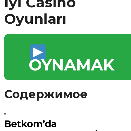
İyi Casino
Oyunları
OYNAMAK
Содержимое
Betkom’da