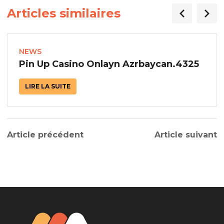
Articles similaires
NEWS
Pin Up Casino Onlayn Azrbaycan.4325
LIRE LA SUITE
Article précédent
Article suivant