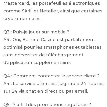
Mastercard, les portefeuilles électroniques
comme Skrill et Neteller, ainsi que certaines
cryptomonnaies.
Q3 : Puis-je jouer sur mobile ?
A3 : Oui, Betzino Casino est parfaitement
optimisé pour les smartphones et tablettes,
sans nécessiter de téléchargement
d’application supplémentaire.
Q4 : Comment contacter le service client ?
A4 : Le service client est joignable 24 heures
sur 24 via chat en direct ou par email.
Q5 : Y a-t-il des promotions régulières ?