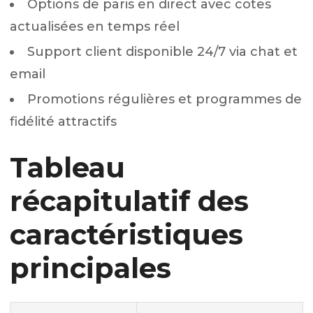
Options de paris en direct avec cotes
actualisées en temps réel
Support client disponible 24/7 via chat et
email
Promotions régulières et programmes de
fidélité attractifs
Tableau
récapitulatif des
caractéristiques
principales