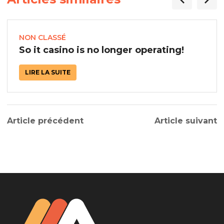
NON CLASSÉ
So it casino is no longer operating!
LIRE LA SUITE
Article précédent
Article suivant