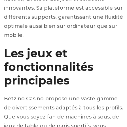
innovantes. Sa plateforme est accessible sur
différents supports, garantissant une fluidité
optimale aussi bien sur ordinateur que sur
mobile.
Les jeux et
fonctionnalités
principales
Betzino Casino propose une vaste gamme
de divertissements adaptés à tous les profils.
Que vous soyez fan de machines à sous, de
jeux de table ou de paris sportifs, vous