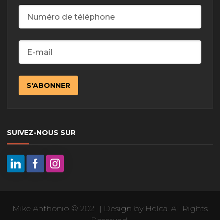
SUIVEZ-NOUS SUR
Mike Anthonio © 2021 | Design by Helca. All Rights