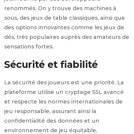
renommés. On y trouve des machines à
sous, des jeux de table classiques, ainsi que
des options innovantes comme les jeux de
dés, très populaires auprès des amateurs de
sensations fortes.
Sécurité et fiabilité
La sécurité des joueurs est une priorité. La
plateforme utilise un cryptage SSL avancé
et respecte les normes internationales de
jeu responsable, assurant ainsi la
confidentialité des données et un
environnement de jeu équitable.