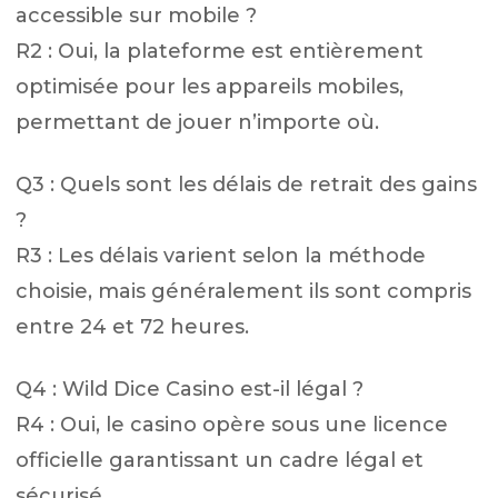
accessible sur mobile ?
R2 : Oui, la plateforme est entièrement
optimisée pour les appareils mobiles,
permettant de jouer n’importe où.
Q3 : Quels sont les délais de retrait des gains
?
R3 : Les délais varient selon la méthode
choisie, mais généralement ils sont compris
entre 24 et 72 heures.
Q4 : Wild Dice Casino est-il légal ?
R4 : Oui, le casino opère sous une licence
officielle garantissant un cadre légal et
sécurisé.