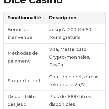
Fonctionnalité
Description
Bonus de
Jusqu’à 200 € + 50
bienvenue
tours gratuits
Visa, Mastercard,
Méthodes de
Crypto-monnaies,
paiement
PayPal
Chat en direct, e-mail,
Support client
téléphone 24/7
Disponibilité
Plus de 1000 titres
des jeux
disponibles