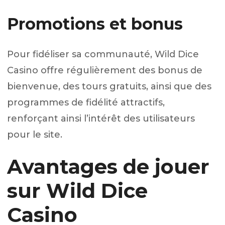
Promotions et bonus
Pour fidéliser sa communauté, Wild Dice
Casino offre régulièrement des bonus de
bienvenue, des tours gratuits, ainsi que des
programmes de fidélité attractifs,
renforçant ainsi l’intérêt des utilisateurs
pour le site.
Avantages de jouer
sur Wild Dice
Casino