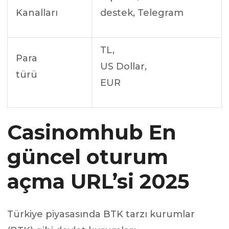
Kanalları
destek, Telegram
TL,
Para
US Dollar,
türü
EUR
Casinomhub En
güncel oturum
açma URL’si 2025
Türkiye piyasasında BTK tarzı kurumlar