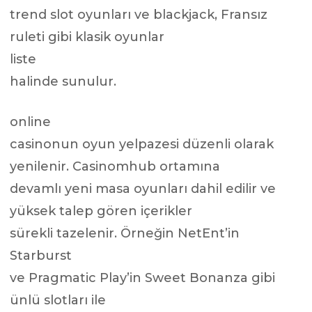
trend slot oyunları ve blackjack, Fransız
ruleti gibi klasik oyunlar
liste
halinde sunulur.
online
casinonun oyun yelpazesi düzenli olarak
yenilenir. Casinomhub ortamına
devamlı yeni masa oyunları dahil edilir ve
yüksek talep gören içerikler
sürekli tazelenir. Örneğin NetEnt’in
Starburst
ve Pragmatic Play’in Sweet Bonanza gibi
ünlü slotları ile