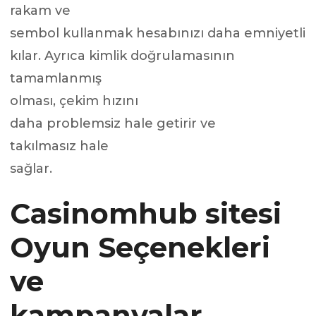
rakam ve
sembol kullanmak hesabınızı daha emniyetli
kılar. Ayrıca kimlik doğrulamasının
tamamlanmış
olması, çekim hızını
daha problemsiz hale getirir ve
takılmasız hale
sağlar.
Casinomhub sitesi
Oyun Seçenekleri
ve
kampanyalar