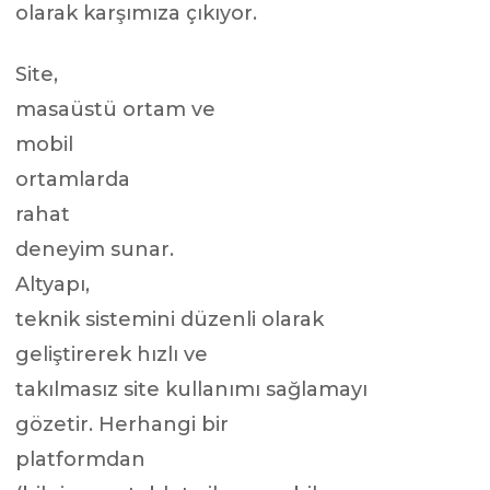
olarak karşımıza çıkıyor.
Site,
masaüstü ortam ve
mobil
ortamlarda
rahat
deneyim sunar.
Altyapı,
teknik sistemini düzenli olarak
geliştirerek hızlı ve
takılmasız site kullanımı sağlamayı
gözetir. Herhangi bir
platformdan