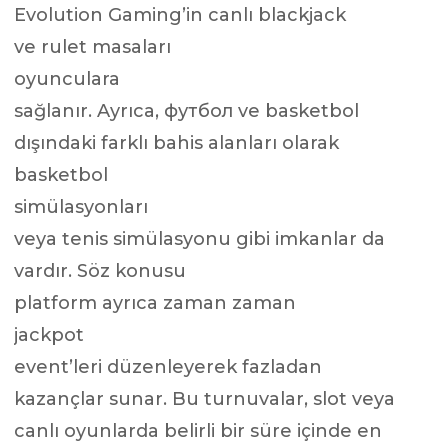
Evolution Gaming’in canlı blackjack
ve rulet masaları
oyunculara
sağlanır. Ayrıca, футбол ve basketbol
dışındaki farklı bahis alanları olarak
basketbol
simülasyonları
veya tenis simülasyonu gibi imkanlar da
vardır. Söz konusu
platform ayrıca zaman zaman
jackpot
event’leri düzenleyerek fazladan
kazançlar sunar. Bu turnuvalar, slot veya
canlı oyunlarda belirli bir süre içinde en