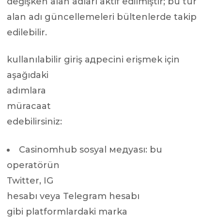
değişken alan adları aktif edilmiştir; bu tür
alan adı güncellemeleri bültenlerde takip
edilebilir.
kullanılabilir giriş адресini erişmek için
aşağıdaki
adımlara
müracaat
edebilirsiniz:
Casinomhub sosyal медyası: bu
operatörün
Twitter, IG
hesabı veya Telegram hesabı
gibi platformlardaki marka