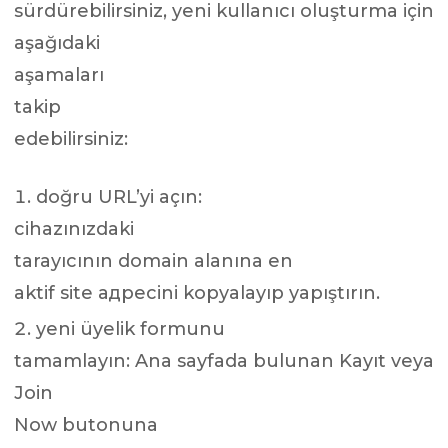
sürdürebilirsiniz, yeni kullanıcı oluşturma için
aşağıdaki
aşamaları
takip
edebilirsiniz:
doğru URL’yi açın:
cihazınızdaki
tarayıcının domain alanına en
aktif site адресini kopyalayıp yapıştırın.
yeni üyelik formunu
tamamlayın: Ana sayfada bulunan Kayıt veya
Join
Now butonuna