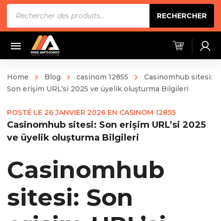
Recherche
RECHERCHER
de
produits
Home
Blog
casinom 12855
Casinomhub sitesi:
Son erişim URL’si 2025 ve üyelik oluşturma Bilgileri
POSTÉ LE
26 JANVIER 2026
EN
CASINOM 12855
Casinomhub sitesi: Son erişim URL’si 2025
ve üyelik oluşturma Bilgileri
Casinomhub
sitesi: Son