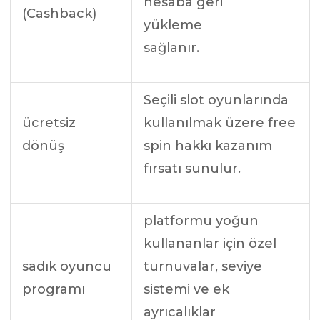
hesaba geri
(Cashback)
yükleme
sağlanır.
Seçili slot oyunlarında
ücretsiz
kullanılmak üzere free
dönüş
spin hakkı kazanım
fırsatı sunulur.
platformu yoğun
kullananlar için özel
sadık oyuncu
turnuvalar, seviye
programı
sistemi ve ek
ayrıcalıklar