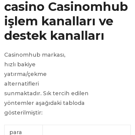
casino Casinomhub
işlem kanalları ve
destek kanalları
Casinomhub markası,
hızlı bakiye
yatırma/çekme
alternatifleri
sunmaktadır. Sık tercih edilen
yöntemler aşağıdaki tabloda
gösterilmiştir:
para