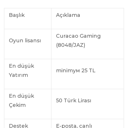
Başlık
Açıklama
Curacao Gaming
Oyun lisansı
(8048/JAZ)
En düşük
minimум 25 TL
Yatırım
En düşük
50 Türk Lirası
Çekim
Destek
E-posta, canlı