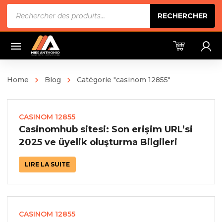
Recherche
RECHERCHER
de
produits
Home
Blog
Catégorie "casinom 12855"
CASINOM 12855
Casinomhub sitesi: Son erişim URL’si
2025 ve üyelik oluşturma Bilgileri
LIRE LA SUITE
CASINOM 12855