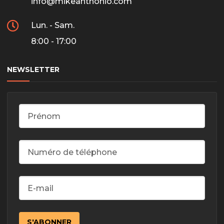
info@mikeanthonio.com
Lun. - Sam.
8:00 - 17:00
NEWSLETTER