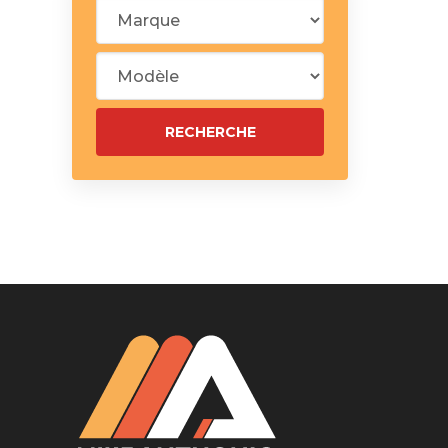
Silentblo
Silentblo
Pattes d
Tampon 
Tambour
Cylinder
Pistons l
Feu clig
Projecteu
Bague de 
Bague de
Calle laté
Culasse
Coussinet
Coussinet
Chaine de
Courroie 
Croisillon