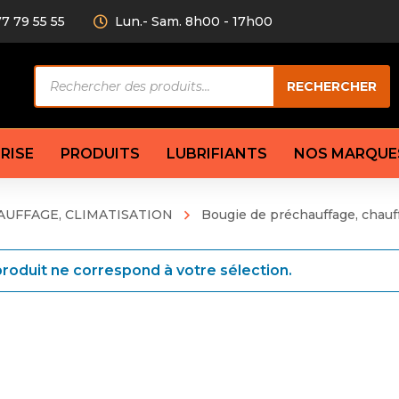
77 79 55 55
Lun.- Sam. 8h00 - 17h00
Recherche
RECHERCHER
de
produits
RISE
PRODUITS
LUBRIFIANTS
NOS MARQUE
AUFFAGE, CLIMATISATION
Bougie de préchauffage, chauff
Câble de
eurs AV/AR
Bougie
Disque d
ilisatrice
Compresseur
roduit ne correspond à votre sélection.
Garnitu
accouplement
Condenseur
Flexible
Électrovanne
Huile de
plet
Évaporateur
Mâchoir
Mano
Jeu de p
ère
Thermostat d’eau
cs amortisseur
Sonde de température
e bras