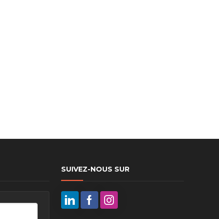
ux arrière
ux central
ncieux
u d’échappement
u d’échappement
d’échappement
d’échappement
SUIVEZ-NOUS SUR