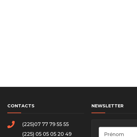
cs de bras
cs de palier
e moteur
amortisseur
s
 Heads
Débitmètre d’aire
Silencie
iners
Filtre à aire
Silencie
notant
Filtre à essence
Butée élastique de sile
r principal
Filtre à huile
Raccord de tuya
bielle
Filtre à gasoil
Raccord de tuya
 fusée
Filtre à gasoil
Tuyau 
rale
Filtre à pollen
Tuyau 
Filtre à pollen
CONTACTS
NEWSLETTER
 de bielle
Préfiltre
 de palier
(225)07 77 79 55 55
 distribution
de distribution
(225) 05 05 05 20 49