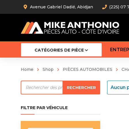
Avenue Gabriel Dadié, Abidjan
(225) 07 
ENTREP
CATÉGORIES DE PIÈCE
Home
Shop
PIÈCES AUTOMOBILES
CH
Amortiss
Recherche
Barre stab
Aucun p
RECHERCHER
Barre d’
de
Robot
produits
Bras com
FILTRE PAR VÉHICULE
Cardan
Crémaill
Silentblo
Rotules d