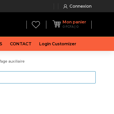
Connexion
Mon panier
0
FCFA
0
S
CONTACT
Login Customizer
age auxiliaire
 frein à main
Alternateur
e frein
Batterie
re
Démarreur
 de frein
Feu arrière
 frein
es de frein
laquettes de frein