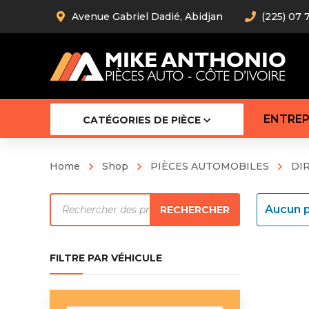
Avenue Gabriel Dadié, Abidjan
(225) 07 
ENTREP
CATÉGORIES DE PIÈCE
Home
Shop
PIÈCES AUTOMOBILES
DI
Amortiss
Recherche
Barre stab
Aucun p
RECHERCHER
Barre d’
de
Robot
produits
Bras com
FILTRE PAR VÉHICULE
Cardan
Crémaill
Silentblo
Rotules d