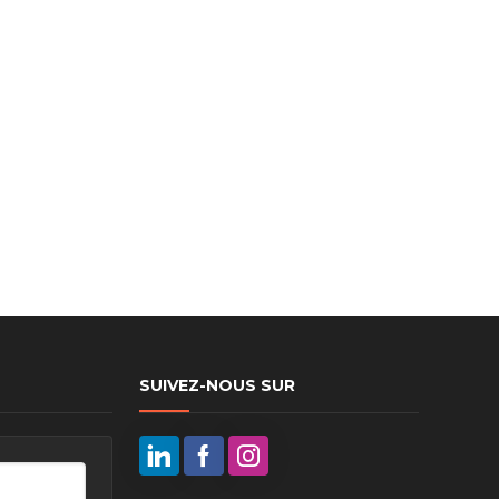
ux arrière
ux central
ncieux
u d’échappement
u d’échappement
d’échappement
d’échappement
SUIVEZ-NOUS SUR