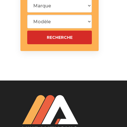
Silentblo
Silentblo
Pattes d
Tampon 
Tambour
Cylinder
Pistons l
Feu clig
Projecteu
Bague de 
Bague de
Calle laté
Culasse
Coussinet
Coussinet
Chaine de
Courroie 
Croisillon