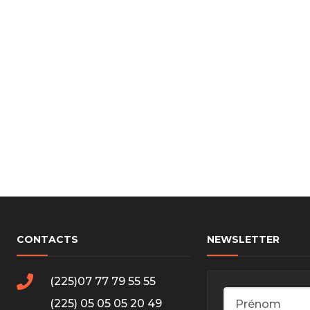
cs de bras
cs de palier
e moteur
amortisseur
s
 Heads
Débitmètre d’aire
Silencie
iners
Filtre à aire
Silencie
notant
Filtre à essence
Butée élastique de sile
r principal
Filtre à huile
Raccord de tuya
bielle
Filtre à gasoil
Raccord de tuya
 fusée
Filtre à gasoil
Tuyau 
rale
Filtre à pollen
Tuyau 
Filtre à pollen
CONTACTS
NEWSLETTER
 de bielle
Préfiltre
 de palier
(225)07 77 79 55 55
 distribution
de distribution
(225) 05 05 05 20 49