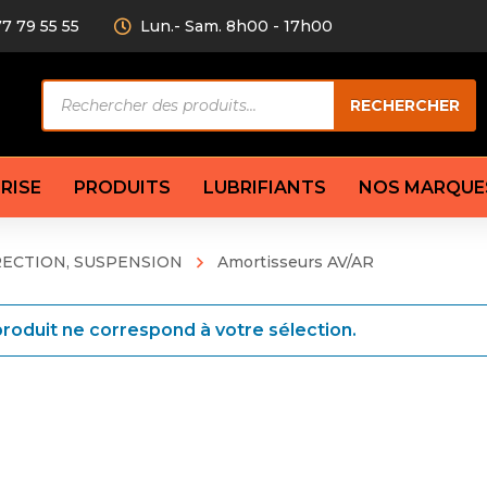
77 79 55 55
Lun.- Sam. 8h00 - 17h00
Recherche
RECHERCHER
de
produits
RISE
PRODUITS
LUBRIFIANTS
NOS MARQUE
RECTION, SUSPENSION
Amortisseurs AV/AR
Câble de
eurs AV/AR
Bougie
Disque d
ilisatrice
Compresseur
roduit ne correspond à votre sélection.
Garnitu
accouplement
Condenseur
Flexible
Électrovanne
Huile de
plet
Évaporateur
Mâchoir
Mano
Jeu de p
ère
Thermostat d’eau
cs amortisseur
Sonde de température
e bras