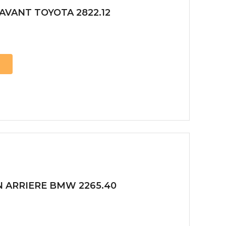
AVANT TOYOTA 2822.12
ux arrière
ux central
ncieux
u d’échappement
u d’échappement
d’échappement
d’échappement
N ARRIERE BMW 2265.40