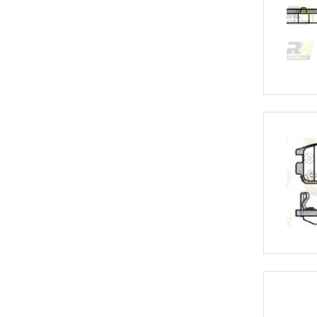
Injecteur
Joint de
Joint de
Joint de 
Kit d’em
Jeu de pi
Jeu de c
Joint de 
Tendeur
Roulette
Ventilate
Pochette 
Poulie de
Poulie de
Pompe à
Pompe à