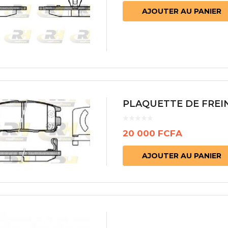
AJOUTER AU PANIER
 segments
 soupape
Spi
brayage
stons
hemises
culasse
PLAQUETTE DE FREIN
ur
de joint
20 000
FCFA
 ventilateur
 ventilateur
AJOUTER AU PANIER
 eau
 essence