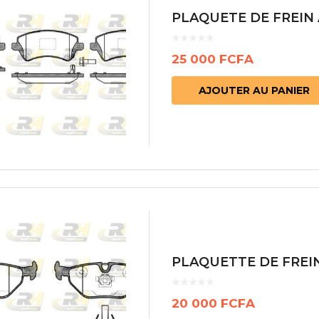
cs de bras
PLAQUETE DE FREIN 
cs de palier
e moteur
amortisseur
25 000
FCFA
s
AJOUTER AU PANIER
 Heads
Débitmètre d’aire
Silencie
iners
Filtre à aire
Silencie
notant
Filtre à essence
Butée élastique de sile
r principal
Filtre à huile
Raccord de tuya
bielle
Filtre à gasoil
Raccord de tuya
 fusée
Filtre à gasoil
Tuyau 
rale
Filtre à pollen
Tuyau 
Filtre à pollen
 de bielle
Préfiltre
PLAQUETTE DE FREI
 de palier
 distribution
20 000
FCFA
de distribution