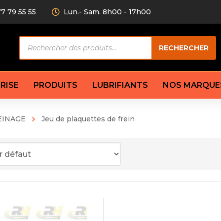
77 79 55 55
Lun.- Sam. 8h00 - 17h00
Recherche
RECHERCHER
de
produits
RISE
PRODUITS
LUBRIFIANTS
NOS MARQUE
EINAGE
Jeu de plaquettes de frein
Câble de
eurs AV/AR
Bougie
Disque d
ilisatrice
Compresseur
Garnitu
accouplement
Condenseur
Flexible
Électrovanne
Huile de
plet
Évaporateur
Mâchoir
Mano
Jeu de p
ère
Thermostat d’eau
cs amortisseur
Sonde de température
e bras