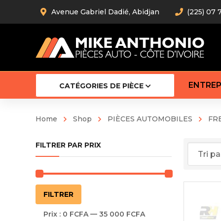
Avenue Gabriel Dadié, Abidjan
(225) 07 
ENTREP
CATÉGORIES DE PIÈCE
Home
Shop
PIÈCES AUTOMOBILES
FR
Amortiss
FILTRER PAR PRIX
Barre stab
Barre d’
Robot
Bras com
Cardan
Prix
Prix
FILTRER
Crémaill
min
max
Silentblo
Prix :
0 FCFA
—
35 000 FCFA
Rotules d