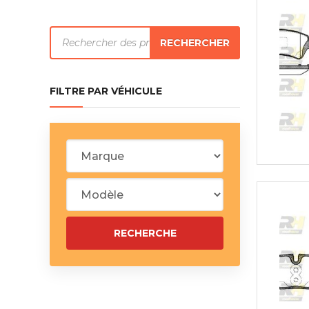
Silentblo
Silentblo
Recherche
Pattes d
RECHERCHER
de
Tampon 
Tambour
produits
FILTRE PAR VÉHICULE
Cylinder
Pistons l
Feu clig
Projecteu
Bague de 
Bague de
Calle laté
Culasse
Coussinet
Coussinet
Chaine de
Courroie 
Croisillon