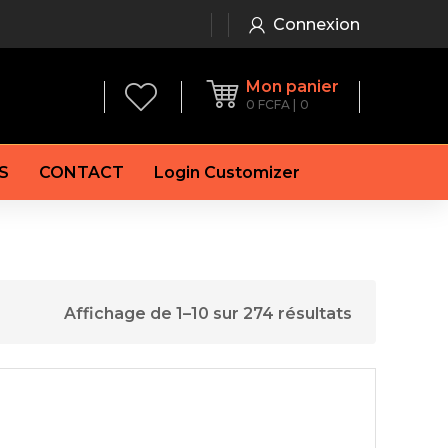
Connexion
Mon panier
0
FCFA
0
S
CONTACT
Login Customizer
 frein à main
Alternateur
e frein
Batterie
re
Démarreur
Affichage de 1–10 sur 274 résultats
 de frein
Feu arrière
 frein
es de frein
laquettes de frein