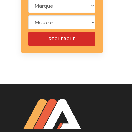
Silentblo
Silentblo
Pattes d
Tampon 
Tambour
Cylinder
Pistons l
Feu clig
Projecteu
Bague de 
Bague de
Calle laté
Culasse
Coussinet
Coussinet
Chaine de
Courroie 
Croisillon