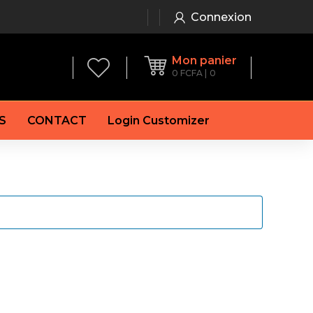
Connexion
Mon panier
0
FCFA
0
S
CONTACT
Login Customizer
 frein à main
Alternateur
e frein
Batterie
re
Démarreur
 de frein
Feu arrière
 frein
es de frein
laquettes de frein