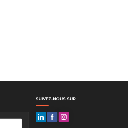
ux arrière
ux central
ncieux
u d’échappement
u d’échappement
d’échappement
d’échappement
SUIVEZ-NOUS SUR