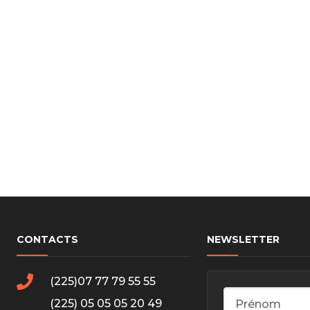
cs de bras
cs de palier
e moteur
amortisseur
s
 Heads
Débitmètre d’aire
Silencie
iners
Filtre à aire
Silencie
notant
Filtre à essence
Butée élastique de sile
r principal
Filtre à huile
Raccord de tuya
bielle
Filtre à gasoil
Raccord de tuya
 fusée
Filtre à gasoil
Tuyau 
rale
Filtre à pollen
Tuyau 
Filtre à pollen
CONTACTS
NEWSLETTER
 de bielle
Préfiltre
 de palier
(225)07 77 79 55 55
 distribution
de distribution
(225) 05 05 05 20 49