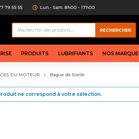
77 79 55 55
Lun.- Sam. 8h00 - 17h00
Recherche
RECHERCHER
de
produits
RISE
PRODUITS
LUBRIFIANTS
NOS MARQUE
ÈCES DU MOTEUR
Bague de bielle
Câble de
eurs AV/AR
Bougie
Disque d
ilisatrice
Compresseur
roduit ne correspond à votre sélection.
Garnitu
accouplement
Condenseur
Flexible
Électrovanne
Huile de
plet
Évaporateur
Mâchoir
Mano
Jeu de p
ère
Thermostat d’eau
cs amortisseur
Sonde de température
e bras