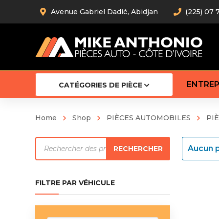
Avenue Gabriel Dadié, Abidjan
(225) 07 
ENTREP
CATÉGORIES DE PIÈCE
Home
Shop
PIÈCES AUTOMOBILES
PI
Amortiss
Recherche
Barre stab
Aucun p
RECHERCHER
Barre d’
de
Robot
produits
Bras com
FILTRE PAR VÉHICULE
Cardan
Crémaill
Silentblo
Rotules d