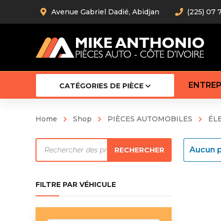
Avenue Gabriel Dadié, Abidjan
(225) 07 
ENTREP
CATÉGORIES DE PIÈCE
Home
Shop
PIÈCES AUTOMOBILES
ÉL
Amortiss
Recherche
Barre stab
Aucun p
RECHERCHER
Barre d’
de
Robot
produits
Bras com
FILTRE PAR VÉHICULE
Cardan
Crémaill
Silentblo
Rotules d