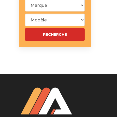
Silentblo
Silentblo
Pattes d
Tampon 
Tambour
Cylinder
Pistons l
Feu clig
Projecteu
Bague de 
Bague de
Calle laté
Culasse
Coussinet
Coussinet
Chaine de
Courroie 
Croisillon