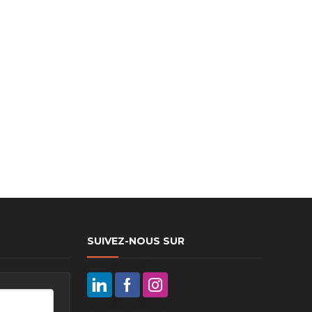
ux arrière
ux central
ncieux
u d’échappement
u d’échappement
d’échappement
d’échappement
SUIVEZ-NOUS SUR