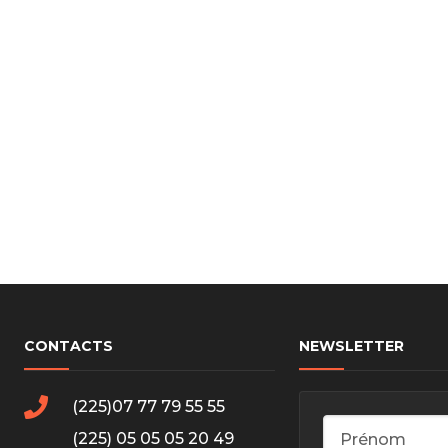
cs de bras
cs de palier
e moteur
amortisseur
s
 Heads
Débitmètre d’aire
Silencie
iners
Filtre à aire
Silencie
notant
Filtre à essence
Butée élastique de sile
r principal
Filtre à huile
Raccord de tuya
bielle
Filtre à gasoil
Raccord de tuya
 fusée
Filtre à gasoil
Tuyau 
rale
Filtre à pollen
Tuyau 
Filtre à pollen
CONTACTS
NEWSLETTER
 de bielle
Préfiltre
 de palier
(225)07 77 79 55 55
 distribution
de distribution
(225) 05 05 05 20 49