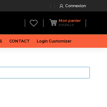
Connexion
Mon panier
0
FCFA
0
S
CONTACT
Login Customizer
 frein à main
Alternateur
e frein
Batterie
re
Démarreur
 de frein
Feu arrière
 frein
es de frein
laquettes de frein