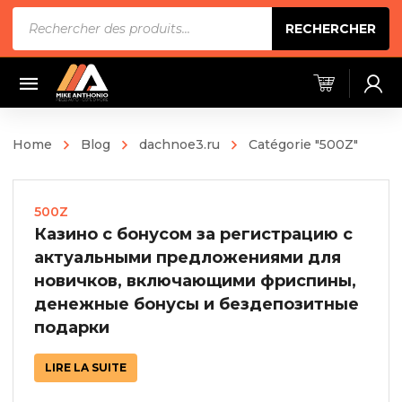
Recherche
RECHERCHER
de
produits
Home
Blog
dachnoe3.ru
Catégorie "500Z"
500Z
Казино с бонусом за регистрацию с
актуальными предложениями для
новичков, включающими фриспины,
денежные бонусы и бездепозитные
подарки
LIRE LA SUITE