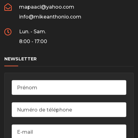
mapaaci@yahoo.com
info@mikeanthonio.com
Lun. - Sam.
8:00 - 17:00
NEWSLETTER