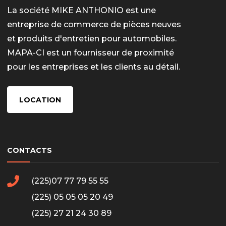
La société MIKE ANTHONIO est une
entreprise de commerce de pièces neuves
et produits d'entretien pour automobiles.
MAPA-CI est un fournisseur de proximité
pour les entreprises et les clients au détail.
LOCATION
CONTACTS
(225)07 77 79 55 55
(225) 05 05 05 20 49
(225) 27 21 24 30 89