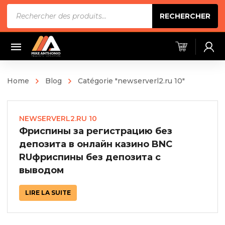
Recherche
RECHERCHER
de
produits
Home
Blog
Catégorie "newserverl2.ru 10"
NEWSERVERL2.RU 10
Фриспины за регистрацию без
депозита в онлайн казино BNC
RUфриспины без депозита с
выводом
LIRE LA SUITE