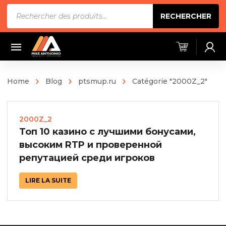
Recherche
RECHERCHER
de
produits
Home
Blog
ptsmup.ru
Catégorie "2000Z_2"
2000Z_2
Топ 10 казино с лучшими бонусами,
высоким RTP и проверенной
репутацией среди игроков
LIRE LA SUITE