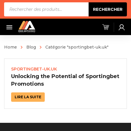
Recherche
RECHERCHER
de
produits
Home
Blog
Catégorie "sportingbet-uk.uk"
SPORTINGBET-UK.UK
Unlocking the Potential of Sportingbet
Promotions
LIRE LA SUITE