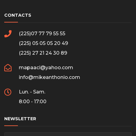
CONTACTS
(225)07 77 79 55 55
(225) 05 05 05 20 49
(225) 27 21 24 30 89
mapaaci@yahoo.com
info@mikeanthonio.com
Lun. - Sam.
8:00 - 17:00
NEWSLETTER