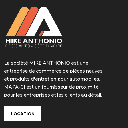
La société MIKE ANTHONIO est une
entreprise de commerce de pièces neuves
et produits d'entretien pour automobiles.
MAPA-CI est un fournisseur de proximité
pour les entreprises et les clients au détail.
LOCATION