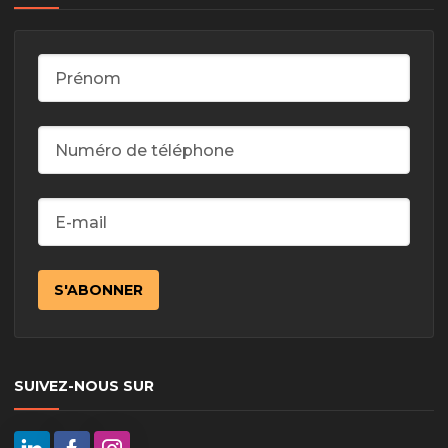
SUIVEZ-NOUS SUR