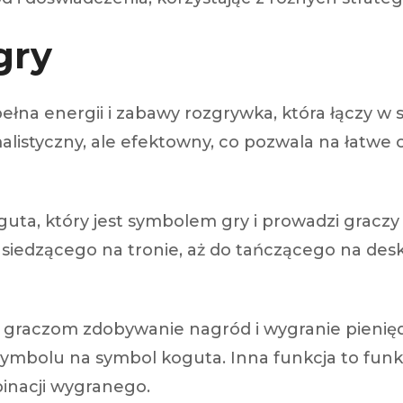
gry
łna energii i zabawy rozgrywka, która łączy w 
malistyczny, ale efektowny, co pozwala na łatw
ta, który jest symbolem gry i prowadzi graczy 
iedzącego na tronie, aż do tańczącego na deska
ją graczom zdobywanie nagród i wygranie pieniędz
mbolu na symbol koguta. Inna funkcja to funkc
binacji wygranego.