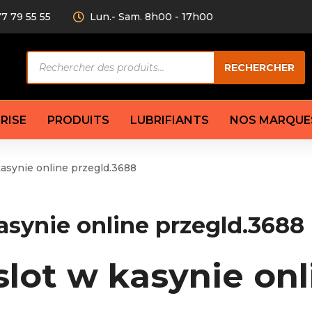
77 79 55 55
Lun.- Sam. 8h00 - 17h00
Recherche
RECHERCHER
de
produits
RISE
PRODUITS
LUBRIFIANTS
NOS MARQUE
asynie online przegld.3688
Câble de
eurs AV/AR
Bougie
Disque d
ilisatrice
Compresseur
Garnitu
asynie online przegld.3688
accouplement
Condenseur
Flexible
Électrovanne
Huile de
plet
Évaporateur
Mâchoir
lot w kasynie onl
Mano
Jeu de p
ère
Thermostat d’eau
cs amortisseur
Sonde de température
e bras