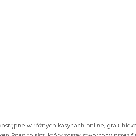
 segments
 soupape
Spi
brayage
stons
hemises
culasse
ur
de joint
 ventilateur
 ventilateur
 eau
 essence
dostępne w różnych kasynach online, gra Chicke
ken Road to slot, który został stworzony przez f