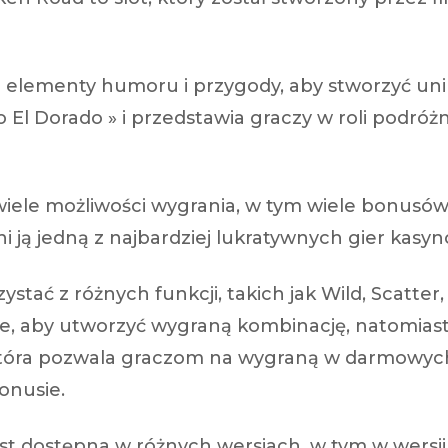
e elementy humoru i przygody, aby stworzyć unik
El Dorado » i przedstawia graczy w roli podróż
e wiele możliwości wygrania, w tym wiele bonus
ni ją jedną z najbardziej lukratywnych gier kasy
tać z różnych funkcji, takich jak Wild, Scatter,
e, aby utworzyć wygraną kombinację, natomiast
 która pozwala graczom na wygraną w darmowych
onusie.
t dostępna w różnych wersjach, w tym w wersji d