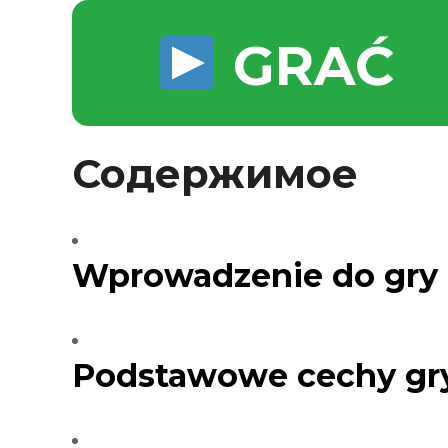
Silentblo
Silentblo
GRAĆ
Pattes d
Tampon 
Tambour
Содержимое
Cylinder
Pistons l
Feu clig
Projecteu
Wprowadzenie do gry
Bague de 
Bague de
Calle laté
Culasse
Podstawowe cechy gr
Coussinet
Coussinet
Chaine de
Courroie 
Croisillon