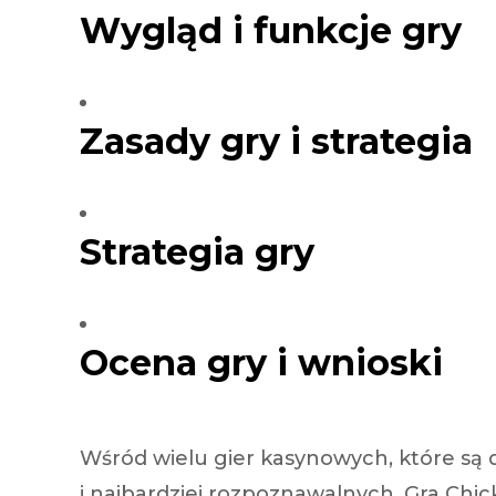
Wygląd i funkcje gry
Injecteur
Joint de
Joint de
Joint de 
Kit d’em
Zasady gry i strategia
Jeu de pi
Jeu de c
Joint de 
Tendeur
Roulette
Strategia gry
Ventilate
Pochette 
Poulie de
Poulie de
Pompe à
Ocena gry i wnioski
Pompe à
Wśród wielu gier kasynowych, które są 
i najbardziej rozpoznawalnych. Gra Chic