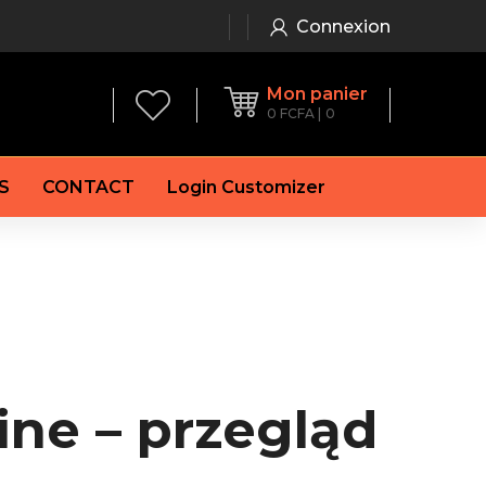
Connexion
Mon panier
0
FCFA
0
S
CONTACT
Login Customizer
 frein à main
Alternateur
e frein
Batterie
re
Démarreur
 de frein
Feu arrière
 frein
es de frein
ine – przegląd
laquettes de frein