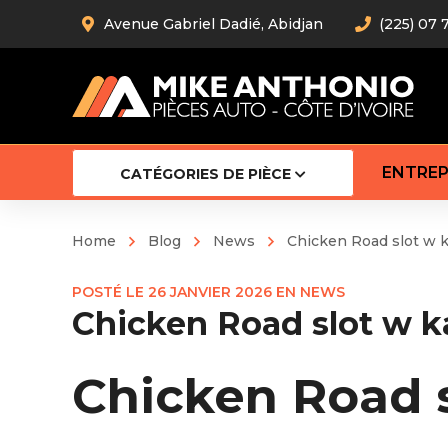
Avenue Gabriel Dadié, Abidjan
(225) 07 
ENTREP
CATÉGORIES DE PIÈCE
Home
Blog
News
Chicken Road slot w k
Amortiss
POSTÉ LE
26 JANVIER 2026
EN
NEWS
Barre stab
Chicken Road slot w k
Barre d’
Robot
Bras com
Chicken Road s
Cardan
Crémaill
Silentblo
Rotules d