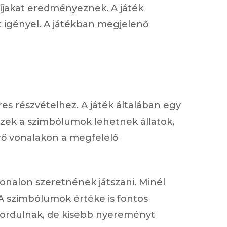
íjakat eredményeznek. A játék
t igényel. A játékban megjelenő
res részvételhez. A játék általában egy
Ezek a szimbólumok lehetnek állatok,
erő vonalakon a megfelelő
vonalon szeretnének játszani. Minél
. A szimbólumok értéke is fontos
ordulnak, de kisebb nyereményt