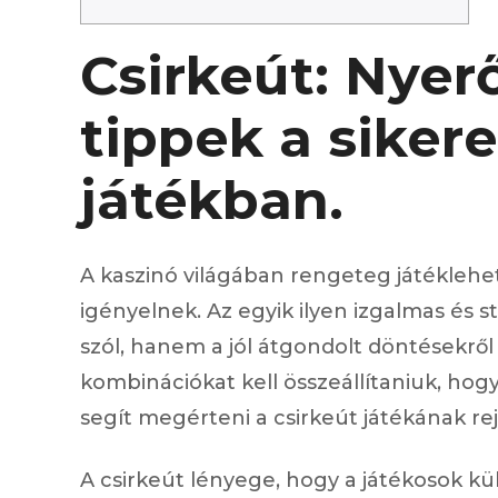
Injecteur
Joint de
Csirkeút: Nyer
Joint de
Joint de 
tippek a siker
Kit d’em
Jeu de pi
Jeu de c
játékban.
Joint de 
Tendeur
Roulette
Ventilate
A kaszinó világában rengeteg játéklehe
Pochette 
Poulie de
igényelnek. Az egyik ilyen izgalmas és str
Poulie de
szól, hanem a jól átgondolt döntésekről 
Pompe à
Pompe à
kombinációkat kell összeállítaniuk, hogy 
segít megérteni a csirkeút játékának re
A csirkeút lényege, hogy a játékosok k