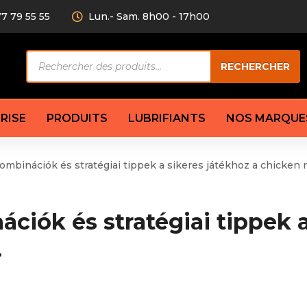
77 79 55 55
Lun.- Sam. 8h00 - 17h00
Recherche
RECHERCHER
de
produits
RISE
PRODUITS
LUBRIFIANTS
NOS MARQUE
ombinációk és stratégiai tippek a sikeres játékhoz a chicken 
Câble de
eurs AV/AR
Bougie
Disque d
ilisatrice
Compresseur
Garnitu
ciók és stratégiai tippek a
accouplement
Condenseur
Flexible
Électrovanne
Huile de
.
plet
Évaporateur
Mâchoir
Mano
Jeu de p
ère
Thermostat d’eau
cs amortisseur
Sonde de température
e bras