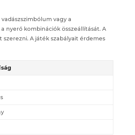
a vadászszimbólum vagy a
a nyerő kombinációk összeállítását. A
szerezni. A játék szabályait érdemes
iság
s
ny