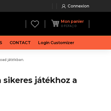
Connexion
Mon panier
0
FCFA
0
S
CONTACT
Login Customizer
road játékban.
 frein à main
Alternateur
e frein
Batterie
re
Démarreur
 sikeres játékhoz a
 de frein
Feu arrière
 frein
es de frein
laquettes de frein