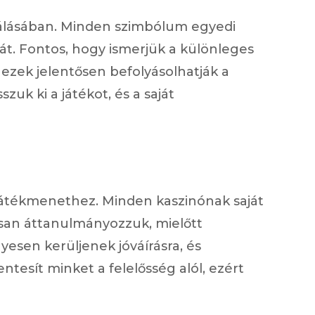
zálásában. Minden szimbólum egyedi
t. Fontos, hogy ismerjük a különleges
zek jelentősen befolyásolhatják a
k ki a játékot, és a saját
s játékmenethez. Minden kaszinónak saját
osan áttanulmányozzuk, mielőtt
yesen kerüljenek jóváírásra, és
ntesít minket a felelősség alól, ezért