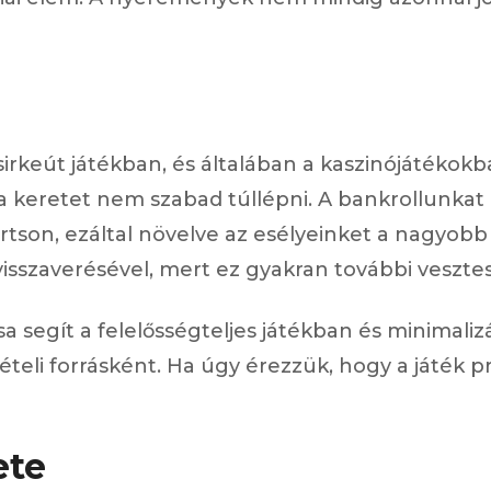
sirkeút játékban, és általában a kaszinójátéko
a keretet nem szabad túllépni. A bankrollunkat
tartson, ezáltal növelve az esélyeinket a nagy
isszaverésével, mert ez gyakran további veszte
a segít a felelősségteljes játékban és minimalizá
ételi forrásként. Ha úgy érezzük, hogy a játék 
ete