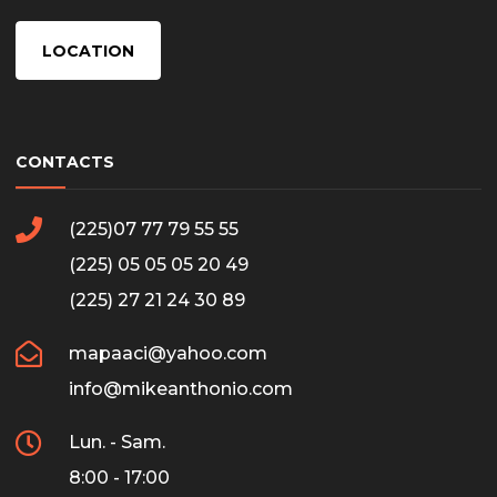
LOCATION
CONTACTS
(225)07 77 79 55 55
(225) 05 05 05 20 49
(225) 27 21 24 30 89
mapaaci@yahoo.com
info@mikeanthonio.com
Lun. - Sam.
8:00 - 17:00