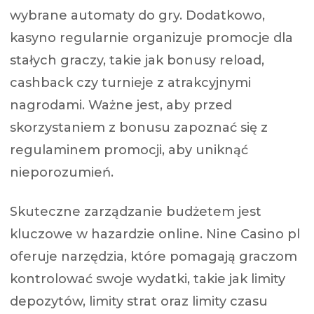
wybrane automaty do gry. Dodatkowo,
kasyno regularnie organizuje promocje dla
stałych graczy, takie jak bonusy reload,
cashback czy turnieje z atrakcyjnymi
nagrodami. Ważne jest, aby przed
skorzystaniem z bonusu zapoznać się z
regulaminem promocji, aby uniknąć
nieporozumień.
Skuteczne zarządzanie budżetem jest
kluczowe w hazardzie online. Nine Casino pl
oferuje narzędzia, które pomagają graczom
kontrolować swoje wydatki, takie jak limity
depozytów, limity strat oraz limity czasu