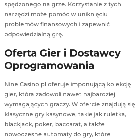
spędzonego na grze. Korzystanie z tych
narzędzi może pomóc w uniknięciu
problemów finansowych i zapewnić
odpowiedzialną grę.
Oferta Gier i Dostawcy
Oprogramowania
Nine Casino pl oferuje imponującą kolekcję
gier, która zadowoli nawet najbardziej
wymagających graczy. W ofercie znajdują się
klasyczne gry kasynowe, takie jak ruletka,
blackjack, poker, baccarat, a także
nowoczesne automaty do gry, które