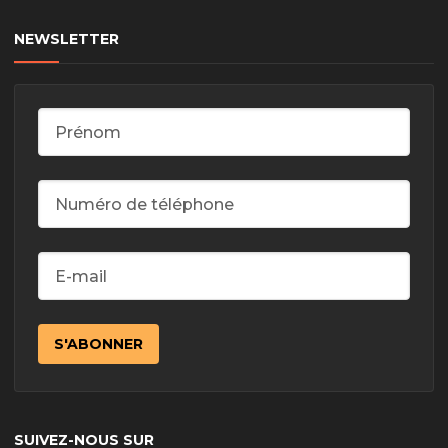
NEWSLETTER
SUIVEZ-NOUS SUR