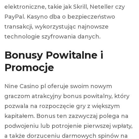
elektroniczne, takie jak Skrill, Neteller czy
PayPal. Kasyno dba o bezpieczeństwo
transakcji, wykorzystując najnowsze
technologie szyfrowania danych.
Bonusy Powitalne i
Promocje
Nine Casino pl oferuje swoim nowym
graczom atrakcyjny bonus powitalny, który
pozwala na rozpoczęcie gry z większym
kapitałem. Bonus ten zazwyczaj polega na
podwojeniu lub potrojenie pierwszej wpłaty,
a także dorzuceniu darmowych spinów na