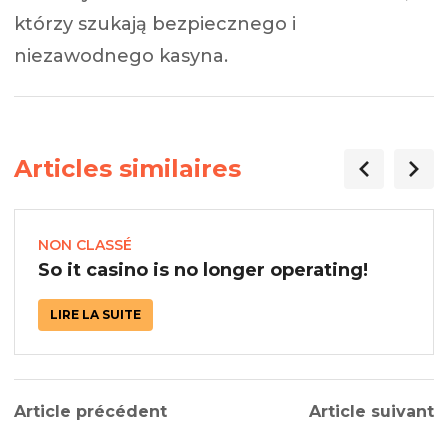
którzy szukają bezpiecznego i
niezawodnego kasyna.
Articles similaires
NON CLASSÉ
So it casino is no longer operating!
LIRE LA SUITE
Article précédent
Article suivant