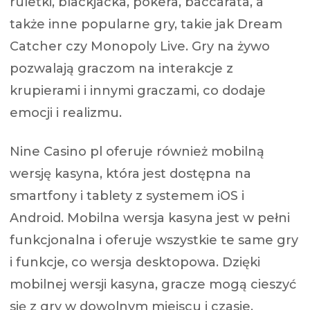
ruletki, blackjacka, pokera, baccarata, a
także inne popularne gry, takie jak Dream
Catcher czy Monopoly Live. Gry na żywo
pozwalają graczom na interakcje z
krupierami i innymi graczami, co dodaje
emocji i realizmu.
Nine Casino pl oferuje również mobilną
wersję kasyna, która jest dostępna na
smartfony i tablety z systemem iOS i
Android. Mobilna wersja kasyna jest w pełni
funkcjonalna i oferuje wszystkie te same gry
i funkcje, co wersja desktopowa. Dzięki
mobilnej wersji kasyna, gracze mogą cieszyć
się z gry w dowolnym miejscu i czasie.