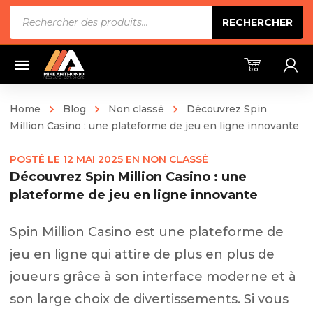
Recherche
RECHERCHER
de
produits
Home
Blog
Non classé
Découvrez Spin
Million Casino : une plateforme de jeu en ligne innovante
POSTÉ LE
12 MAI 2025
EN
NON CLASSÉ
Découvrez Spin Million Casino : une
plateforme de jeu en ligne innovante
Spin Million Casino est une plateforme de
jeu en ligne qui attire de plus en plus de
joueurs grâce à son interface moderne et à
son large choix de divertissements. Si vous