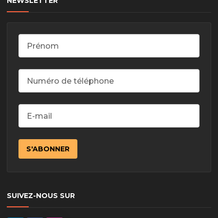
NEWSLETTER
SUIVEZ-NOUS SUR