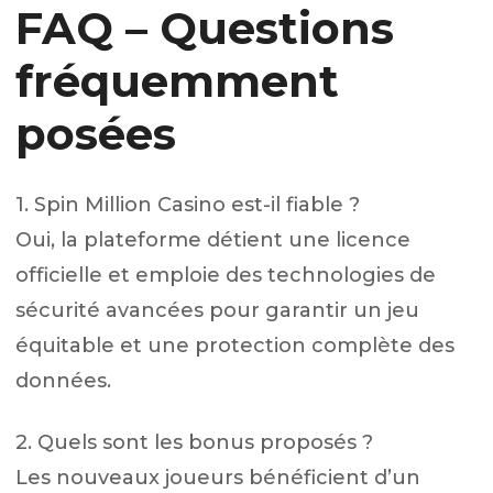
FAQ – Questions
fréquemment
posées
1. Spin Million Casino est-il fiable ?
Oui, la plateforme détient une licence
officielle et emploie des technologies de
sécurité avancées pour garantir un jeu
équitable et une protection complète des
données.
2. Quels sont les bonus proposés ?
Les nouveaux joueurs bénéficient d’un