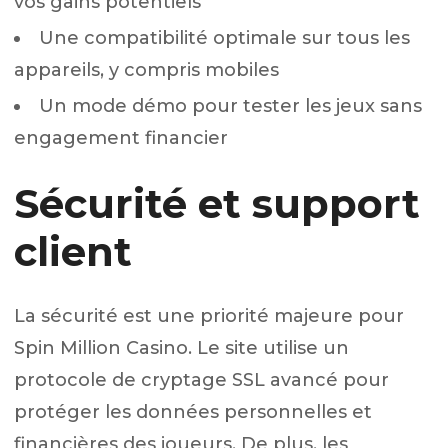
vos gains potentiels
Une compatibilité optimale sur tous les
appareils, y compris mobiles
Un mode démo pour tester les jeux sans
engagement financier
Sécurité et support
client
La sécurité est une priorité majeure pour
Spin Million Casino. Le site utilise un
protocole de cryptage SSL avancé pour
protéger les données personnelles et
financières des joueurs. De plus, les