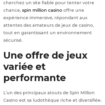
cherchez un site fiable pour tenter votre
chance,
spin million casino
offre une
expérience immersive, répondant aux
attentes des amateurs de jeux de casino,
tout en garantissant un environnement
sécurisé.
Une offre de jeux
variée et
performante
L’un des principaux atouts de Spin Million
Casino est sa ludothèque riche et diversifiée.