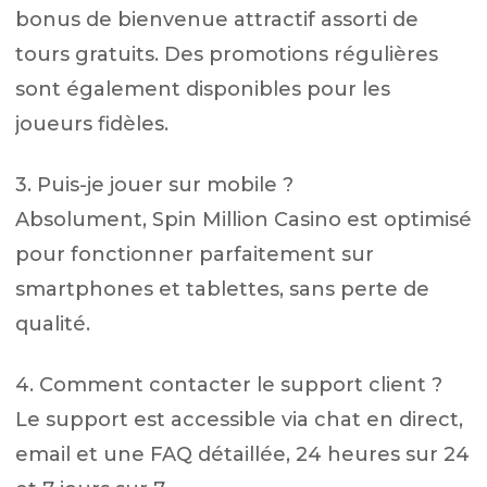
bonus de bienvenue attractif assorti de
tours gratuits. Des promotions régulières
sont également disponibles pour les
joueurs fidèles.
3. Puis-je jouer sur mobile ?
Absolument, Spin Million Casino est optimisé
pour fonctionner parfaitement sur
smartphones et tablettes, sans perte de
qualité.
4. Comment contacter le support client ?
Le support est accessible via chat en direct,
email et une FAQ détaillée, 24 heures sur 24