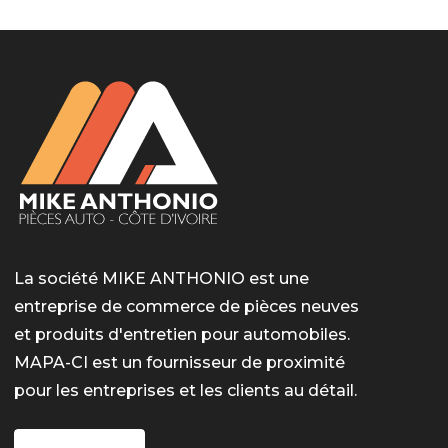
La société MIKE ANTHONIO est une
entreprise de commerce de pièces neuves
et produits d'entretien pour automobiles.
MAPA-CI est un fournisseur de proximité
pour les entreprises et les clients au détail.