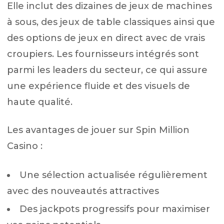
Elle inclut des dizaines de jeux de machines
à sous, des jeux de table classiques ainsi que
des options de jeux en direct avec de vrais
croupiers. Les fournisseurs intégrés sont
parmi les leaders du secteur, ce qui assure
une expérience fluide et des visuels de
haute qualité.
Les avantages de jouer sur Spin Million
Casino :
Une sélection actualisée régulièrement
avec des nouveautés attractives
Des jackpots progressifs pour maximiser