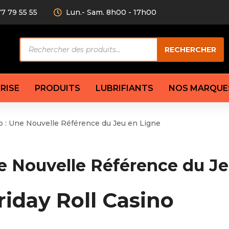
77 79 55 55
Lun.- Sam. 8h00 - 17h00
Recherche
RECHERCHER
de
produits
RISE
PRODUITS
LUBRIFIANTS
NOS MARQUE
no : Une Nouvelle Référence du Jeu en Ligne
Câble de
eurs AV/AR
Bougie
Disque d
ilisatrice
Compresseur
Garnitu
ne Nouvelle Référence du J
accouplement
Condenseur
Flexible
Électrovanne
Huile de
plet
Évaporateur
Mâchoir
riday Roll Casino
Mano
Jeu de p
ère
Thermostat d’eau
cs amortisseur
Sonde de température
e bras