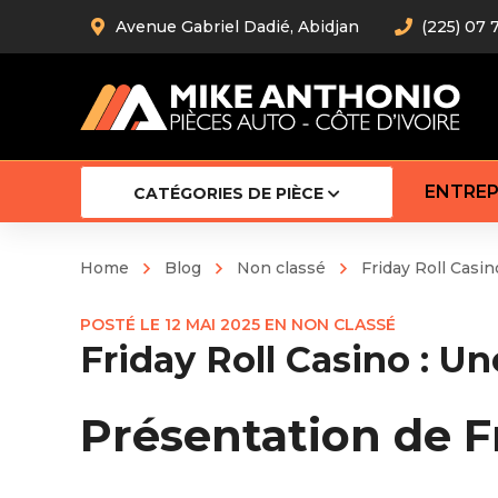
Avenue Gabriel Dadié, Abidjan
(225) 07 
ENTREP
CATÉGORIES DE PIÈCE
Home
Blog
Non classé
Friday Roll Casi
Amortiss
POSTÉ LE
12 MAI 2025
EN
NON CLASSÉ
Barre stab
Friday Roll Casino : U
Barre d’
Robot
Bras com
Présentation de F
Cardan
Crémaill
Silentblo
Rotules d