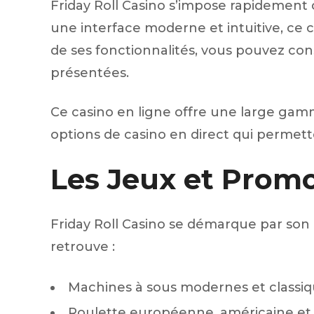
Friday Roll Casino s’impose rapidement
Silentblo
une interface moderne et intuitive, ce 
Silentblo
Pattes d
de ses fonctionnalités, vous pouvez consu
Tampon 
présentées.
Tambour
Ce casino en ligne offre une large gamme
options de casino en direct qui permett
Cylinder
Pistons l
Feu clig
Les Jeux et Promo
Projecteu
Bague de 
Bague de
Friday Roll Casino se démarque par son p
Calle laté
Culasse
retrouve :
Coussinet
Coussinet
Chaine de
Machines à sous modernes et classi
Courroie 
Roulette européenne, américaine et 
Croisillon