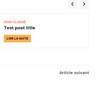
NON CLASSÉ
NO
Test post title
Te
LIRE LA SUITE
L
Article suivant