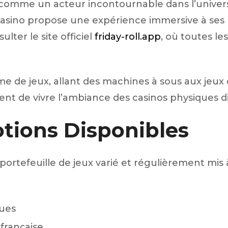
 comme un acteur incontournable dans l’univers 
cs de bras
casino propose une expérience immersive à ses u
cs de palier
e moteur
lter le site officiel
friday-roll.app
, où toutes le
amortisseur
s
 de jeux, allant des machines à sous aux jeux d
ent de vivre l’ambiance des casinos physiques d
 Heads
Débitmètre d’aire
Silencie
iners
Filtre à aire
Silencie
notant
Filtre à essence
tions Disponibles
Butée élastique de sile
r principal
Filtre à huile
Raccord de tuya
bielle
Filtre à gasoil
Raccord de tuya
 fusée
Filtre à gasoil
Tuyau 
ortefeuille de jeux varié et régulièrement mis 
rale
Filtre à pollen
Tuyau 
Filtre à pollen
 de bielle
Préfiltre
 de palier
 distribution
ques
de distribution
française