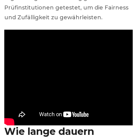
Prüfinstitutionen getestet, um die Fairness
und Zufälligkeit zu gewährleisten.
Wie lange dauern