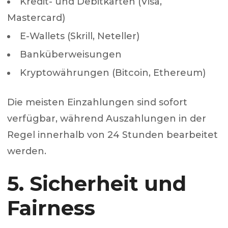
Kredit- und Debitkarten (Visa,
Mastercard)
E-Wallets (Skrill, Neteller)
Banküberweisungen
Kryptowährungen (Bitcoin, Ethereum)
Die meisten Einzahlungen sind sofort
verfügbar, während Auszahlungen in der
Regel innerhalb von 24 Stunden bearbeitet
werden.
5. Sicherheit und
Fairness