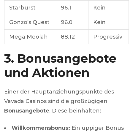
Starburst
96.1
Kein
Gonzo’s Quest
96.0
Kein
Mega Moolah
88.12
Progressiv
3. Bonusangebote
und Aktionen
Einer der Hauptanziehungspunkte des
Vavada Casinos sind die großzügigen
Bonusangebote
. Diese beinhalten:
Willkommensbonus:
Ein üppiger Bonus