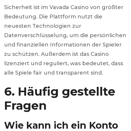
Sicherheit ist im Vavada Casino von größter
Bedeutung. Die Plattform nutzt die
neuesten Technologien zur
Datenverschlüsselung, um die persönlichen
und finanziellen Informationen der Spieler
zu schützen. Außerdem ist das Casino
lizenziert und reguliert, was bedeutet, dass
alle Spiele fair und transparent sind.
6. Häufig gestellte
Fragen
Wie kann ich ein Konto