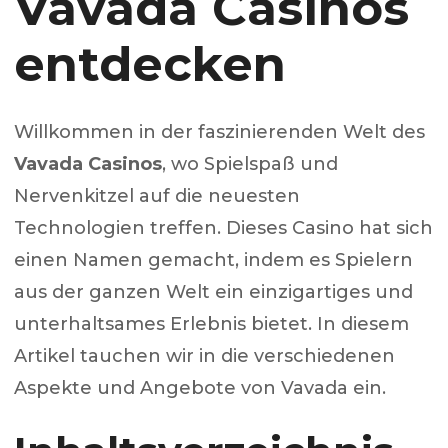
Vavada Casinos
entdecken
Willkommen in der faszinierenden Welt des
Vavada Casinos
, wo Spielspaß und
Nervenkitzel auf die neuesten
Technologien treffen. Dieses Casino hat sich
einen Namen gemacht, indem es Spielern
aus der ganzen Welt ein einzigartiges und
unterhaltsames Erlebnis bietet. In diesem
Artikel tauchen wir in die verschiedenen
Aspekte und Angebote von Vavada ein.