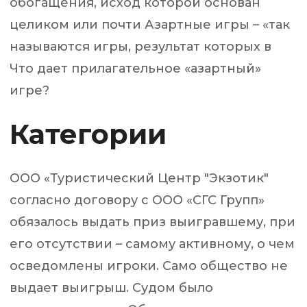
обогащения, исход которой основан
целиком или почти Азартные игры – «так
называются игры, результат которых в
Что дает прилагательное «азартный»
игре?
Категории
ООО «Туристический Центр "Экзотик"
согласно договору с ООО «СГС Групп»
обязалось выдать приз выигравшему, при
его отсутствии – самому активному, о чем
осведомлены игроки. Само общество не
выдает выигрыш. Судом было