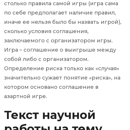
столько правила самой игры (игра сама
по себе предполагает наличие правил,
иначе ее нельзя было бы назвать игрой),
сколько условия соглашения,
заключаемого с организатором игры.
Игра – соглашение о выигрыше между
собой либо с организатором.
Определение риска только как «случая»
значительно сужает понятие «риска», на
котором основано соглашение в
азартной игре.
Текст научной
работы на тему