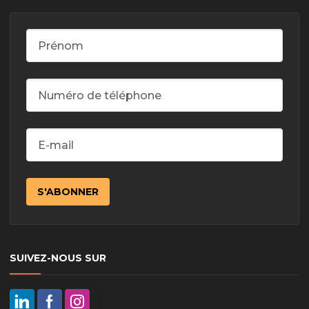
SUIVEZ-NOUS SUR