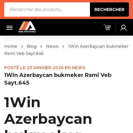
Recherche
RECHERCHER
de
produits
Home
Blog
News
1Win Azerbaycan bukmeker
Rsmi Veb Sayt.645
POSTÉ LE
23 JANVIER 2026
EN
NEWS
1Win Azerbaycan bukmeker Rsmi Veb
Sayt.645
1Win
Azerbaycan