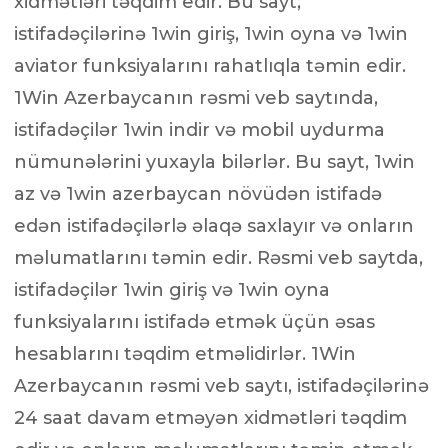
xidmətləri təqdim edir. Bu sayt,
istifadəçilərinə 1win giriş, 1win oyna və 1win
aviator funksiyalarını rahatlıqla təmin edir.
1Win Azerbaycanın rəsmi veb saytında,
istifadəçilər 1win indir və mobil uydurma
nümunələrini yuxayla bilərlər. Bu sayt, 1win
az və 1win azerbaycan növüdən istifadə
edən istifadəçilərlə əlaqə saxlayır və onların
məlumatlarını təmin edir. Rəsmi veb saytda,
istifadəçilər 1win giriş və 1win oyna
funksiyalarını istifadə etmək üçün əsas
hesablarını təqdim etməlidirlər. 1Win
Azerbaycanın rəsmi veb saytı, istifadəçilərinə
24 saat davam etməyən xidmətləri təqdim