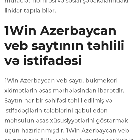
müraciət nömrəsi və sosial şəbəkələrindəki
linklər tapıla bilər.
1Win Azerbaycan
veb saytının təhlili
və istifadəsi
1Win Azerbaycan veb saytı, bukmekori
xidmətlərin əsas mərhələsindən ibarətdir.
Saytın hər bir səhifəsi təhlil edilmiş və
istifadəçilərin tələblərini qəbul edən
məhsulun əsas xüsusiyyətlərini göstərmək
üçün hazırlanmışdır. 1Win Azerbaycan veb