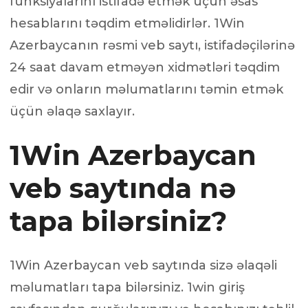
funksiyalarını istifadə etmək üçün əsas
hesablarını təqdim etməlidirlər. 1Win
Azerbaycanın rəsmi veb saytı, istifadəçilərinə
24 saat davam etməyən xidmətləri təqdim
edir və onların məlumatlarını təmin etmək
üçün əlaqə saxlayır.
1Win Azerbaycan
veb saytında nə
tapa bilərsiniz?
1Win Azerbaycan veb saytında sizə əlaqəli
məlumatları tapa bilərsiniz. 1win giriş