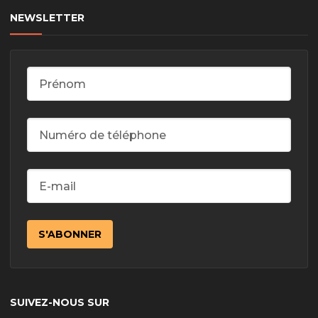
NEWSLETTER
SUIVEZ-NOUS SUR