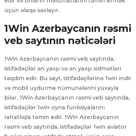
edir və onların məlumatlarını təmin etmək
üçün əlaqə saxlayır.
1Win Azerbaycanın rəsmi
veb saytının nəticələri
1Win Azerbaycanın rəsmi veb saytında,
istifadəçilər ən yaxşı və ən yaxşı xidmətləri
təqdim edir. Bu sayt, istifadəçilərinə 1win indir
və mobil uydurma nümunələrini yuxayla
bilər. 1Win Azerbaycanın rəsmi veb saytında,
istifadəçilər 1win oyna funksiyalarını
rahatlıqla təmin edir. 1Win Azerbaycanın
rəsmi veb saytında, istifadəçilər 1win aviator