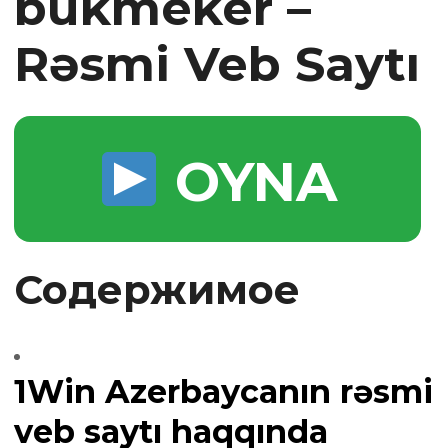
bukmeker –
Rəsmi Veb Saytı
OYNA
Содержимое
1Win Azerbaycanın rəsmi
veb saytı haqqında