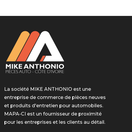
La société MIKE ANTHONIO est une
entreprise de commerce de pièces neuves
et produits d'entretien pour automobiles.
MAPA-CI est un fournisseur de proximité
pour les entreprises et les clients au détail.