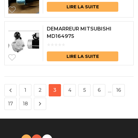
LIRE LA SUITE
DEMARREUR MITSUBISHI
MD164975
LIRE LA SUITE
1
2
3
4
5
6
16
…
17
18