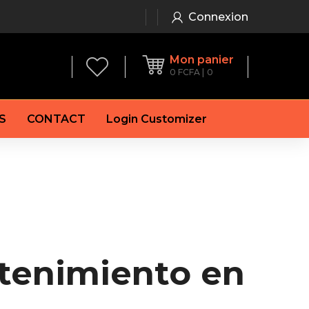
Connexion
Mon panier
0
FCFA
0
S
CONTACT
Login Customizer
 frein à main
Alternateur
e frein
Batterie
re
Démarreur
 de frein
Feu arrière
 frein
es de frein
etenimiento en
laquettes de frein