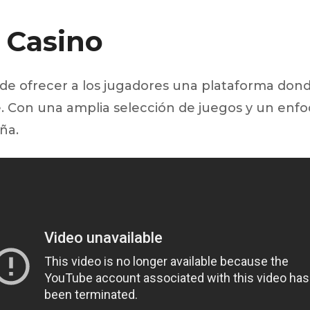
 segments
a Casino
 soupape
Spi
brayage
 de ofrecer a los jugadores una plataforma dond
stons
hemises
on una amplia selección de juegos y un enfoque 
culasse
ña.
ur
de joint
 ventilateur
 ventilateur
 eau
 essence