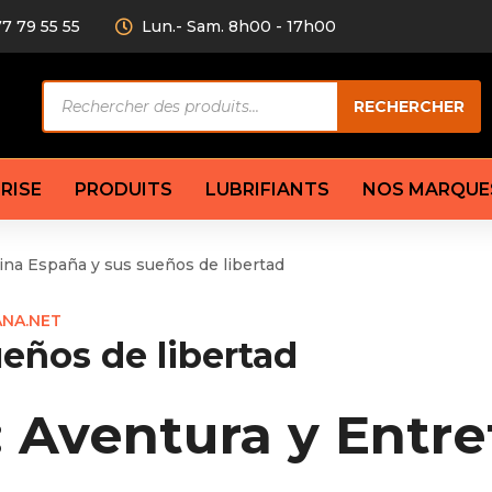
77 79 55 55
Lun.- Sam. 8h00 - 17h00
Recherche
RECHERCHER
de
produits
RISE
PRODUITS
LUBRIFIANTS
NOS MARQUE
ina España y sus sueños de libertad
Câble de
eurs AV/AR
Bougie
Disque d
ANA.NET
ilisatrice
Compresseur
Garnitu
eños de libertad
accouplement
Condenseur
Flexible
Électrovanne
Huile de
plet
Évaporateur
Mâchoir
 Aventura y Entr
Mano
Jeu de p
ère
Thermostat d’eau
cs amortisseur
Sonde de température
e bras