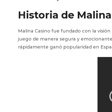
Injecteur
Joint de
Historia de Malin
Joint de
Joint de 
Kit d’em
Malina Casino fue fundado con la visión
Jeu de pi
Jeu de c
juego de manera segura y emocionante. C
Joint de 
rápidamente ganó popularidad en Espa
Tendeur
Roulette
Ventilate
Pochette 
Poulie de
Poulie de
Pompe à
Pompe à