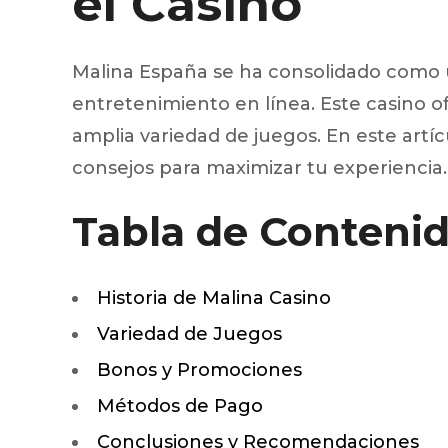
el Casino
Silentblo
Silentblo
Pattes d
Malina España se ha consolidado como u
Tampon 
entretenimiento en línea. Este casino 
Tambour
amplia variedad de juegos. En este artí
consejos para maximizar tu experiencia.
Cylinder
Tabla de Conteni
Pistons l
Feu clig
Projecteu
Bague de 
Historia de Malina Casino
Bague de
Calle laté
Variedad de Juegos
Culasse
Coussinet
Bonos y Promociones
Coussinet
Métodos de Pago
Chaine de
Courroie 
Conclusiones y Recomendaciones
Croisillon