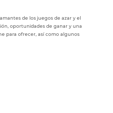
mantes de los juegos de azar y el
sión, oportunidades de ganar y una
ene para ofrecer, así como algunos
ux arrière
ux central
ncieux
u d’échappement
u d’échappement
d’échappement
d’échappement