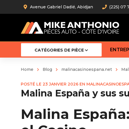
Avenue Gabriel Dadié, Abidjan
(225) 07 
ENTREP
CATÉGORIES DE PIÈCE
Home
Blog
malinacasinoespana.net
Mal
Amortiss
POSTÉ LE
23 JANVIER 2026
EN
MALINACASINOESP
Barre stab
Malina España y sus su
Barre d’
Robot
Bras com
Malina España:
Cardan
Crémaill
Silentblo
Rotules d