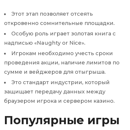
Этот этап позволяет отсеять
откровенно сомнительные площадки.
Особую роль играет золотая книга с
надписью «Naughty or Nice».
Игрокам необходимо учесть сроки
проведения акции, наличие лимитов по
сумме и вейджеров для отыгрыша.
Это стандарт индустрии, который
защищает передачу данных между
браузером игрока и сервером казино.
Популярные игры