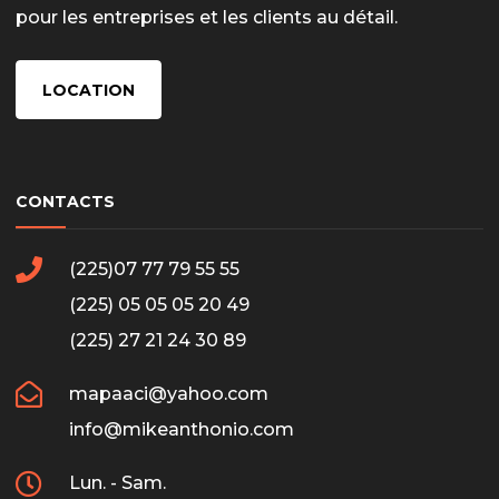
pour les entreprises et les clients au détail.
LOCATION
CONTACTS
(225)07 77 79 55 55
(225) 05 05 05 20 49
(225) 27 21 24 30 89
mapaaci@yahoo.com
info@mikeanthonio.com
Lun. - Sam.