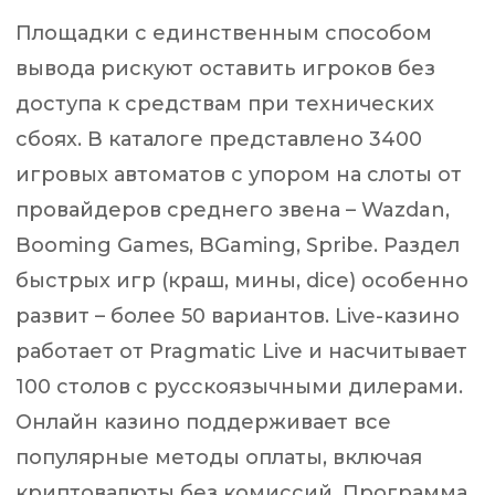
Площадки с единственным способом
вывода рискуют оставить игроков без
доступа к средствам при технических
сбоях. В каталоге представлено 3400
игровых автоматов с упором на слоты от
провайдеров среднего звена – Wazdan,
Booming Games, BGaming, Spribe. Раздел
быстрых игр (краш, мины, dice) особенно
развит – более 50 вариантов. Live-казино
работает от Pragmatic Live и насчитывает
100 столов с русскоязычными дилерами.
Онлайн казино поддерживает все
популярные методы оплаты, включая
криптовалюты без комиссий. Программа