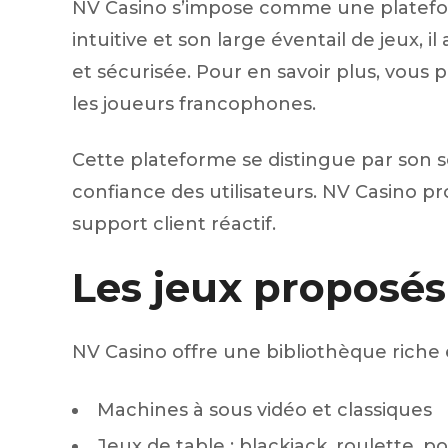
NV Casino s’impose comme une plateform
Silentblo
intuitive et son large éventail de jeux, 
Silentblo
Pattes d
et sécurisée. Pour en savoir plus, vous p
Tampon 
les joueurs francophones.
Tambour
Cette plateforme se distingue par son 
confiance des utilisateurs. NV Casino p
Cylinder
Pistons l
support client réactif.
Feu clig
Projecteu
Les jeux proposés
Bague de 
Bague de
Calle laté
Culasse
NV Casino offre une bibliothèque riche e
Coussinet
Coussinet
Chaine de
Machines à sous vidéo et classiques
Courroie 
Jeux de table : blackjack, roulette, p
Croisillon