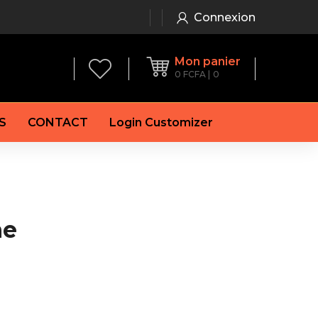
Connexion
Mon panier
0
FCFA
0
S
CONTACT
Login Customizer
 frein à main
Alternateur
e frein
Batterie
re
Démarreur
ne
 de frein
Feu arrière
 frein
es de frein
laquettes de frein