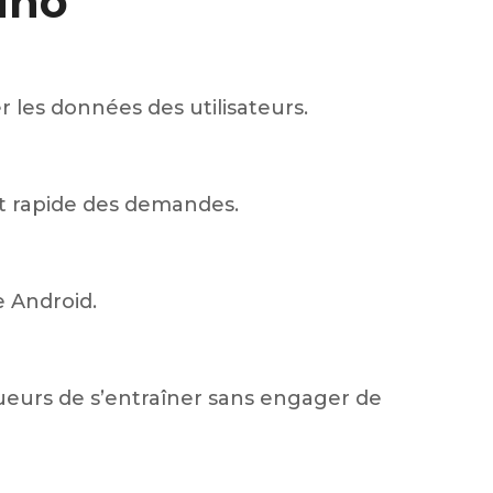
ino
r les données des utilisateurs.
nt rapide des demandes.
e Android.
eurs de s’entraîner sans engager de