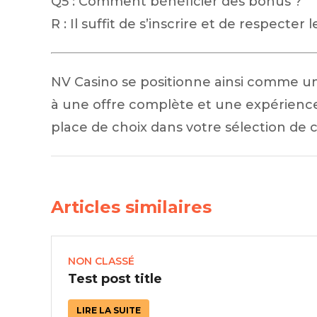
Q5 : Comment bénéficier des bonus ?
R : Il suffit de s’inscrire et de respecte
NV Casino se positionne ainsi comme un
à une offre complète et une expérience
place de choix dans votre sélection de c
Articles similaires
NON CLASSÉ
Test post title
LIRE LA SUITE