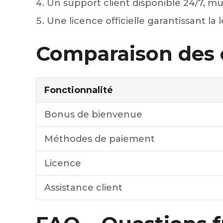
Un support client disponible 24/7, mu
Une licence officielle garantissant la l
Comparaison des 
Fonctionnalité
Bonus de bienvenue
Méthodes de paiement
Licence
Assistance client