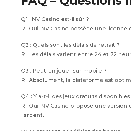
FAQ – Questions 
Q1 : NV Casino est-il sûr ?
R : Oui, NV Casino possède une licence o
Q2 : Quels sont les délais de retrait ?
R : Les délais varient entre 24 et 72 h
Q3 : Peut-on jouer sur mobile ?
R : Absolument, la plateforme est optim
Q4 : Y a-t-il des jeux gratuits disponibles
R : Oui, NV Casino propose une versio
l’argent.