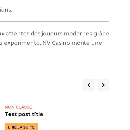
ions.
aux attentes des joueurs modernes grâce
ou expérimenté, NV Casino mérite une
NON CLASSÉ
NO
Test post title
Te
LIRE LA SUITE
L