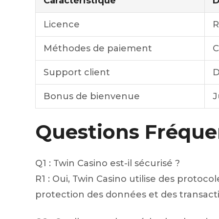
Caractéristique
D
Licence
R
Méthodes de paiement
C
Support client
D
Bonus de bienvenue
J
Questions Fréqu
Q1 : Twin Casino est-il sécurisé ?
R1 : Oui, Twin Casino utilise des protoc
protection des données et des transact