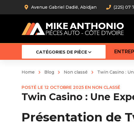
Avenue Gabriel Dadié, Abidjan
(225) 07 
ENTREP
CATÉGORIES DE PIÈCE
Home
Blog
Non classé
Twin Casino : U
Amortiss
POSTÉ LE
12 OCTOBRE 2025
EN
NON CLASSÉ
Barre stab
Twin Casino : Une Exp
Barre d’
Robot
Bras com
Présentation de 
Cardan
Crémaill
Silentblo
Rotules d