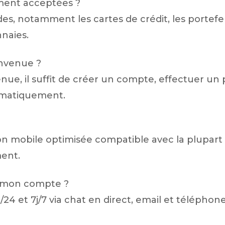
ement acceptées ?
es, notamment les cartes de crédit, les portefe
nnaies.
nvenue ?
enue, il suffit de créer un compte, effectuer u
tomatiquement.
ion mobile optimisée compatible avec la plupart
ment.
c mon compte ?
h/24 et 7j/7 via chat en direct, email et téléph