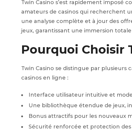
Twin Casino s’est rapidement imposé co
Silentblo
amateurs de casinos qui recherchent un
Silentblo
Pattes d
une analyse complète et à jour des offre
Tampon 
jeux, garantissant une immersion tota
Tambour
Pourquoi Choisir 
Cylinder
Pistons l
Twin Casino se distingue par plusieurs c
Feu clig
Projecteu
casinos en ligne :
Bague de 
Bague de
Interface utilisateur intuitive et mod
Calle laté
Culasse
Une bibliothèque étendue de jeux, inc
Coussinet
Coussinet
Bonus attractifs pour les nouveaux 
Chaine de
Sécurité renforcée et protection de
Courroie 
Croisillon