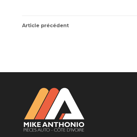
Article précédent