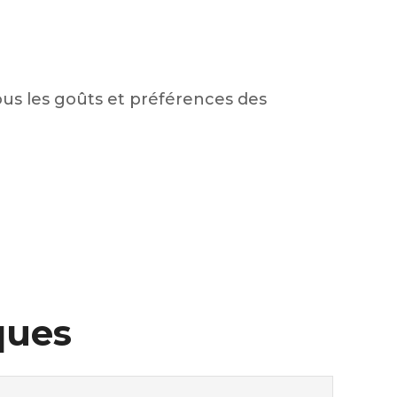
tous les goûts et préférences des
ques