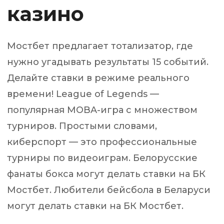
казино
Мостбет предлагает тотализатор, где
нужно угадывать результаты 15 событий.
Делайте ставки в режиме реального
времени! League of Legends —
популярная MOBA-игра с множеством
турниров. Простыми словами,
киберспорт — это профессиональные
турниры по видеоиграм. Белорусские
фанаты бокса могут делать ставки на БК
Мостбет. Любители бейсбола в Беларуси
могут делать ставки на БК Мостбет.