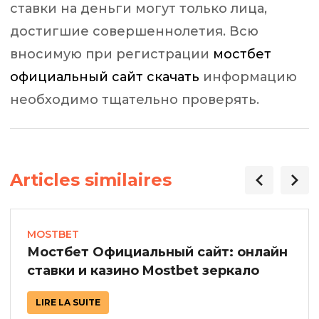
ставки на деньги могут только лица,
достигшие совершеннолетия. Всю
вносимую при регистрации
мостбет
официальный сайт скачать
информацию
необходимо тщательно проверять.
Articles similaires
MOSTBET
Мостбет Официальный сайт: онлайн
ставки и казино Mostbet зеркало
LIRE LA SUITE