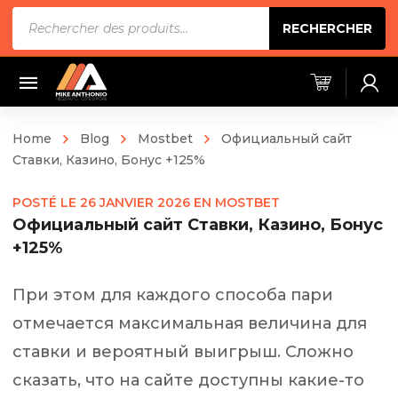
Recherche
RECHERCHER
de
produits
Home
Blog
Mostbet
Официальный сайт
Ставки, Казино, Бонус +125%
POSTÉ LE
26 JANVIER 2026
EN
MOSTBET
Официальный сайт Ставки, Казино, Бонус
+125%
При этом для каждого способа пари
отмечается максимальная величина для
ставки и вероятный выигрыш. Сложно
сказать, что на сайте доступны какие-то