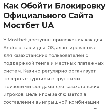
Как Обойти Блокировку
Официального Сайта
Мостбет UA
У Mostbet доступны приложения как для
Android, так и для iOS, адаптированные
для казахстанских пользователей с
поддержкой тенге и местных платежных
систем. Казино регулярно организует
покерные турниры с крупными
призовыми фондами для казахстанских
игроков. Цель игры заключается в
составлении выигрышной комбинации