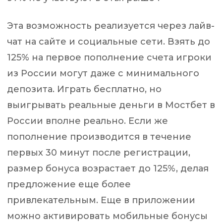
Эта возможность реализуется через лайв-
чат на сайте и социальные сети. Взять до
125% на первое пополнение счета игроки
из России могут даже с минимального
депозита. Играть бесплатно, но
выигрывать реальные деньги в Мостбет в
России вполне реально. Если же
пополнение производится в течение
первых 30 минут после регистрации,
размер бонуса возрастает до 125%, делая
предложение еще более
привлекательным. Еще в приложении
можно активировать мобильные бонусы