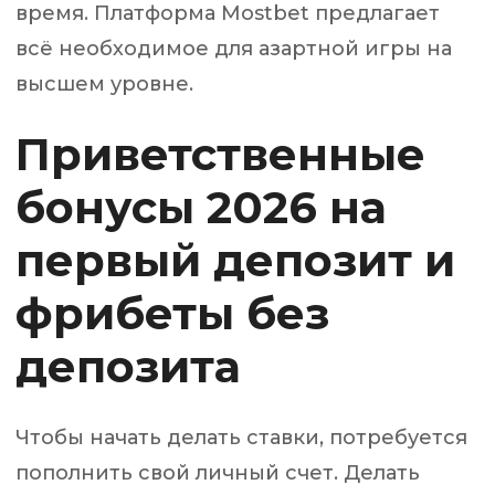
время. Платформа Mostbet предлагает
всё необходимое для азартной игры на
высшем уровне.
Приветственные
бонусы 2026 на
первый депозит и
фрибеты без
депозита
Чтобы начать делать ставки, потребуется
пополнить свой личный счет. Делать