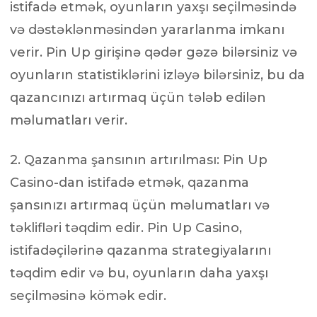
istifadə etmək, oyunların yaxşı seçilməsində
və dəstəklənməsindən yararlanma imkanı
verir. Pin Up girişinə qədər gəzə bilərsiniz və
oyunların statistiklərini izləyə bilərsiniz, bu da
qazancınızı artırmaq üçün tələb edilən
məlumatları verir.
2. Qazanma şansının artırılması: Pin Up
Casino-dan istifadə etmək, qazanma
şansınızı artırmaq üçün məlumatları və
təklifləri təqdim edir. Pin Up Casino,
istifadəçilərinə qazanma strategiyalarını
təqdim edir və bu, oyunların daha yaxşı
seçilməsinə kömək edir.