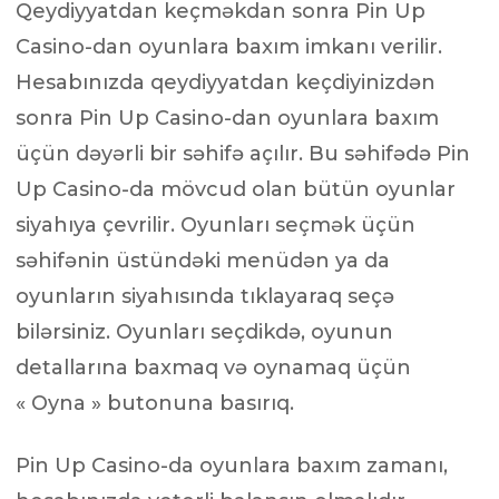
Qeydiyyatdan keçməkdan sonra Pin Up
Casino-dan oyunlara baxım imkanı verilir.
Hesabınızda qeydiyyatdan keçdiyinizdən
sonra Pin Up Casino-dan oyunlara baxım
üçün dəyərli bir səhifə açılır. Bu səhifədə Pin
Up Casino-da mövcud olan bütün oyunlar
siyahıya çevrilir. Oyunları seçmək üçün
səhifənin üstündəki menüdən ya da
oyunların siyahısında tıklayaraq seçə
bilərsiniz. Oyunları seçdikdə, oyunun
detallarına baxmaq və oynamaq üçün
« Oyna » butonuna basırıq.
Pin Up Casino-da oyunlara baxım zamanı,